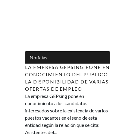
Noticias
PRESA GEPSING PONE EN
APOYO A LAS INICIATIVA
IMIENTO DEL PUBLICO
LA MUJER EN GUINEA
PONIBILIDAD DE VARIAS
ECUATORIAL (AIMUGE) - 
AS DE EMPLEO
DE RECLUTAMIENTO
sa GEPsing pone en
AVISO DE RECLUTAMIENTO El
nto a los candidatos
Gobierno de la República de Guin
os sobre la existencia de varios
Ecuatorial en el marco de su polít
acantes en el seno de esta
promover la inclusión y la autono
egún la relación que se cita:
financiera, así como el empodera
 del...
de la mujer, ha...