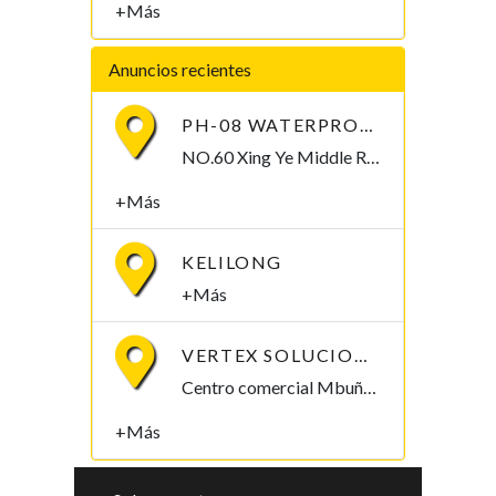
+Más
Anuncios recientes
PH-08 WATERPROOF PEN-TYPE SOIL PH METER
NO.60 Xing Ye Middle Road Fuan Fujian China , 355019,
+Más
KELILONG
+Más
VERTEX SOLUCIONES S.L.
Centro comercial Mbuña Bocamba, primera planta. Bata, Litoral , Guinea Ecuatorial
+Más