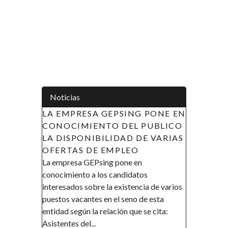
Noticias
A EMPRESA GEPSING PONE EN
APOYO A LAS INICI
ONOCIMIENTO DEL PUBLICO
LA MUJER EN GUIN
A DISPONIBILIDAD DE VARIAS
ECUATORIAL (AIMUG
FERTAS DE EMPLEO
DE RECLUTAMIENT
a empresa GEPsing pone en
AVISO DE RECLUTAMIE
onocimiento a los candidatos
Gobierno de la República 
teresados sobre la existencia de varios
Ecuatorial en el marco de s
estos vacantes en el seno de esta
promover la inclusión y la
tidad según la relación que se cita:
financiera, así como el e
istentes del...
de la mujer, ha...