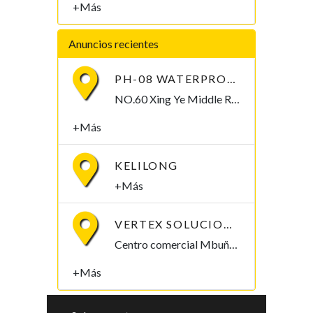
+Más
Anuncios recientes
PH-08 WATERPROOF PEN-TYPE SOIL PH METER
NO.60 Xing Ye Middle Road Fuan Fujian China , 355019,
+Más
KELILONG
+Más
VERTEX SOLUCIONES S.L.
Centro comercial Mbuña Bocamba, primera planta. Bata, Litoral , Guinea Ecuatorial
+Más