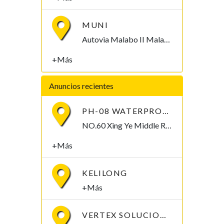
MUNI
Autovia Malabo II Malabo, Bioko Norte , Guinea Ecuatorial
+Más
Anuncios recientes
PH-08 WATERPROOF PEN-TYPE SOIL PH METER
NO.60 Xing Ye Middle Road Fuan Fujian China , 355019,
+Más
KELILONG
+Más
VERTEX SOLUCIONES S.L.