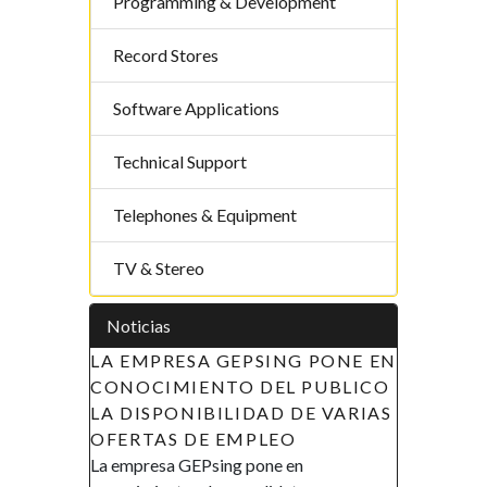
Programming & Development
Record Stores
Software Applications
Technical Support
Telephones & Equipment
TV & Stereo
Noticias
NG PONE EN
APOYO A LAS INICIATIVAS DE
L PUBLICO
LA MUJER EN GUINEA
 DE VARIAS
ECUATORIAL (AIMUGE) - AVISO
O
DE RECLUTAMIENTO
en
AVISO DE RECLUTAMIENTO El