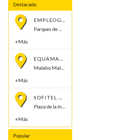
Destacado
EMPLEOGUINEA
Parques de Africa SN. Malabo, Bioko Norte 0000, Guinea Ecuatorial
+Más
EQUAMARKETING SMS
Malabo Malabo, Bioko Norte , Guinea Ecuatorial
+Más
SOFITEL MALABO PRESIDENT PALACE
Plaza de la Independencia Centro Historico Zona Presidencial P.O.BOX383 Malabo, Bioko Norte , Guinea Ecuatorial
+Más
Popular