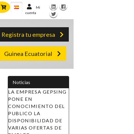
Mi
cuenta
Registra tu empresa
Guinea Ecuatorial
Noticias
NG
APOYO A LAS
INICIATIVAS DE LA
EL
MUJER EN GUINEA
ECUATORIAL
E
(AIMUGE) - AVISO DE
E
RECLUTAMIENTO