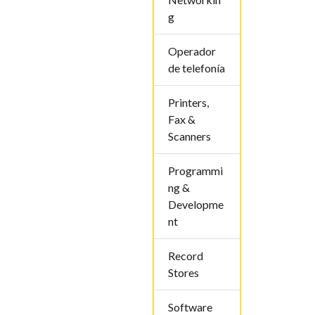
g
Operador
de telefoní­a
Printers,
Fax &
Scanners
Programmi
ng &
Developme
nt
Record
Stores
Software