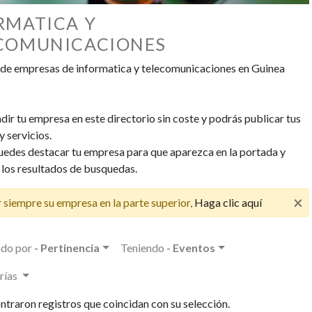
EMPLEO
La empresa GEPsing pone
RMATICA Y
conocimiento a los
COMUNICACIONES
candidatos interesados s
 de empresas de informatica y telecomunicaciones en Guinea
la existencia de varios
puestos vacantes en el se
de esta entidad según la
ir tu empresa en este directorio sin coste y podrás publicar tus
relación que se cita:
 servicios.
Asistentes del...
edes destacar tu empresa para que aparezca en la portada y
3 años) hace
 los resultados de busquedas.
×
 siempre su empresa en la parte superior,
Haga clic aquí
do por
- Pertinencia
Teniendo
- Eventos
rías
ntraron registros que coincidan con su selección.