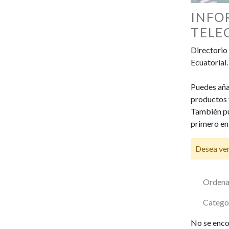
INFO
TELE
Directorio
Ecuatorial.
Puedes añad
productos y
También pu
primero en
Desea ver
Ordena
Catego
No se enco