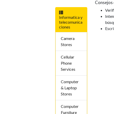
Consejos 
Verif
Inten
Informatica y
telecomunica
búsq
ciones
Escr
Camera
Stores
Cellular
Phone
Services
Computer
& Laptop
Stores
Computer
Furniture