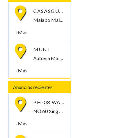
CASASGUINEA.COM
Malabo Malabo, Bioko Norte , Guinea Ecuatorial
+Más
MUNI
Autovia Malabo II Malabo, Bioko Norte , Guinea Ecuatorial
+Más
Anuncios recientes
PH-08 WATERPROOF PEN-TYPE SOIL PH METER
NO.60 Xing Ye Middle Road Fuan Fujian China , 355019,
+Más