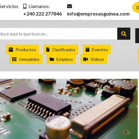
Servicios
Llamanos:
0
+240 222 277846
info@empresasguinea.com
Productos
Clasificados
Eventos
Inmuebles
Empleos
Videos
LA EMPRESA GEPSI
PONE EN
CONOCIMIENTO D
PUBLICO LA
DISPONIBILIDAD D
VARIAS OFERTAS D