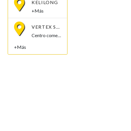
KELILONG
+Más
VERTEX SOLUCIONES S.L.
Centro comercial Mbuña Bocamba, primera planta. Bata, Litoral , Guinea Ecuatorial
+Más