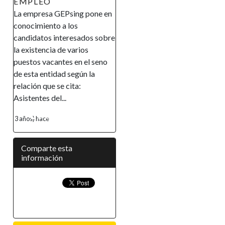
AVISO DE
 en
RECLUTAMIENTO El
Gobierno de la República de
obre
Guinea Ecuatorial en el marco
de su política de promover la
no
inclusión y la autonomía
financiera, así como el
empoderamiento de la mujer,
ha...
4 años) hace
Comparte esta
información