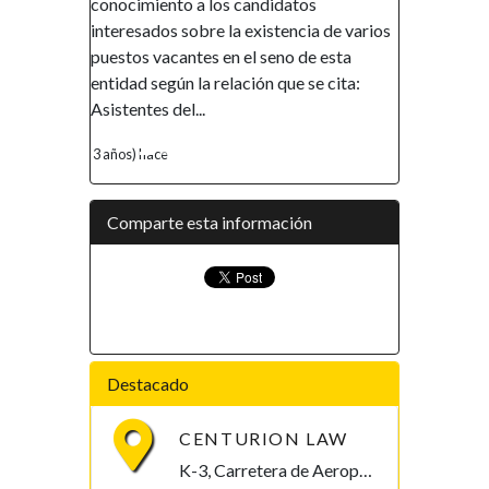
 candidatos
Gobierno de la República de Guinea
 existencia de varios
Ecuatorial en el marco de su política de
 el seno de esta
promover la inclusión y la autonomía
ación que se cita:
financiera, así como el empoderamiento
de la mujer, ha...
4 años) hace
Comparte esta información
Destacado
CENTURION LAW
K-3, Carretera de Aeropuerto. Malabo, Bioko Norte , Guinea Ecuatorial