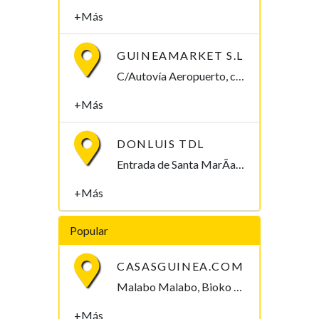
+Más
GUINEAMARKET S.L
C/Autovía Aeropuerto, complejo siglo XXI, 2nda Planta. Telf.: 222 277 846 Malabo, Bioko Norte, Guinea Ecuatorial. Malabo, Bioko Norte 00240, Guinea Ecuatorial
+Más
DONLUIS TDL
Entrada de Santa MarÃ­a I, esquina Hassan II. Malabo, Bioko Norte , Guinea Ecuatorial
+Más
Popular
CASASGUINEA.COM
Malabo Malabo, Bioko Norte , Guinea Ecuatorial
+Más