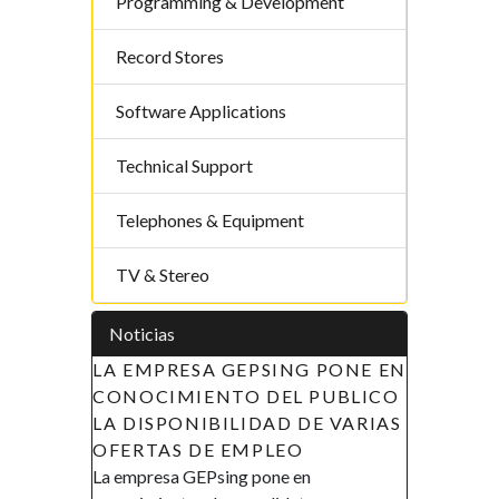
Programming & Development
Record Stores
Software Applications
Technical Support
Telephones & Equipment
TV & Stereo
Noticias
EPSING PONE EN
APOYO A LAS INICIATIVAS DE
O DEL PUBLICO
LA MUJER EN GUINEA
IDAD DE VARIAS
ECUATORIAL (AIMUGE) - AVISO
MPLEO
DE RECLUTAMIENTO
g pone en
AVISO DE RECLUTAMIENTO El