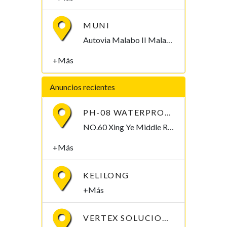
MUNI
Autovia Malabo II Malabo, Bioko Norte , Guinea Ecuatorial
+Más
Anuncios recientes
PH-08 WATERPROOF PEN-TYPE SOIL PH METER
NO.60 Xing Ye Middle Road Fuan Fujian China , 355019,
+Más
KELILONG
+Más
VERTEX SOLUCIONES S.L.