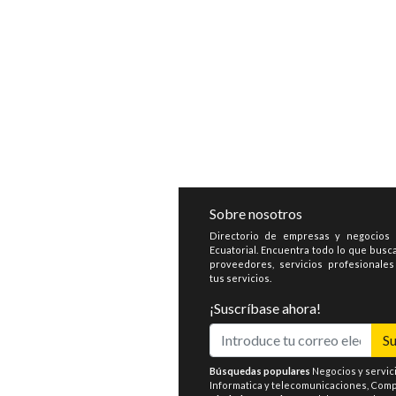
Sobre nosotros
Directorio de empresas y negocios
Ecuatorial. Encuentra todo lo que busca
proveedores, servicios profesionale
tus servicios.
¡Suscríbase ahora!
Su
Búsquedas populares
Negocios y servic
Informatica y telecomunicaciones
,
Compr