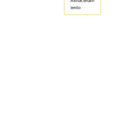
Almacenam
iento