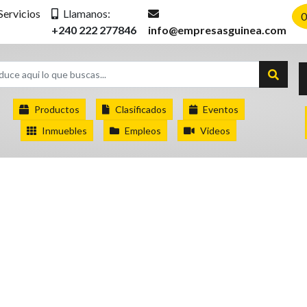
Servicios
Llamanos:
0
+240 222 277846
info@empresasguinea.com
Productos
Clasificados
Eventos
Inmuebles
Empleos
Videos