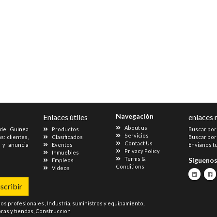
Navegación
Enlaces útiles
enlaces 
About us
 de Guinea
Productos
Buscar por
Servicios
s: clientes,
Clasificados
Buscar por
Contact Us
s y anuncia
Eventos
Envianos t
Privacy Policy
Inmuebles
Terms &
Sígueno
Empleos
Conditions
Videos
scribir
ios profesionales
,
Industria, suministros y equipamiento
,
as y tiendas
,
Construccion