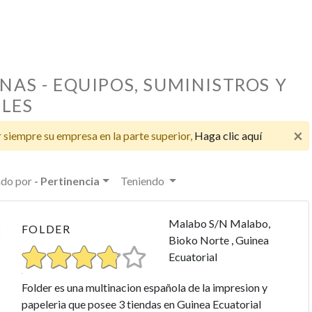
NAS - EQUIPOS, SUMINISTROS Y
LES
LA EM
PONE
×
 siempre su empresa en la parte superior,
Haga clic aquí
CONO
PUBLI
DISPO
do por
- Pertinencia
Teniendo
VARIA
EMPL
Malabo S/N Malabo,
La empr
FOLDER
Bioko Norte , Guinea
conocim
Ecuatorial
candida
la exist
Folder es una multinacion española de la impresion y
puestos 
papeleria que posee 3 tiendas en Guinea Ecuatorial
de esta 