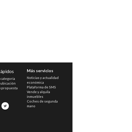
Más servicios
rápidos
Noticias y actualidad
 categoría
económica
 ubicación
Plataforma de SMS
u propuesta
Vende y alquila
inmuebles
s
Coches de segunda
mano