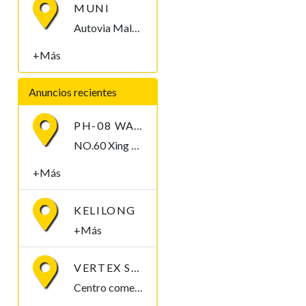
MUNI
Autovia Malabo II Malabo, Bioko Norte , Guinea Ecuatorial
+Más
Anuncios recientes
PH-08 WATERPROOF PEN-TYPE SOIL PH METER
NO.60 Xing Ye Middle Road Fuan Fujian China , 355019,
+Más
KELILONG
+Más
VERTEX SOLUCIONES S.L.
Centro comercial Mbuña Bocamba, primera planta. Bata, Litoral , Guinea Ecuatorial