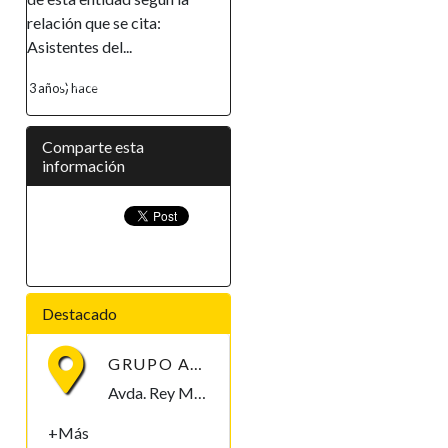
 que se cita:
empoderamiento de la mujer,
s del...
ha...
ace
4 años) hace
Comparte esta
información
Destacado
GRUPO AGEM
Avda. Rey Malabo (frente Ministerio de Sanidad) Malabo, Bioko Norte , Guinea Ecuatorial
+Más