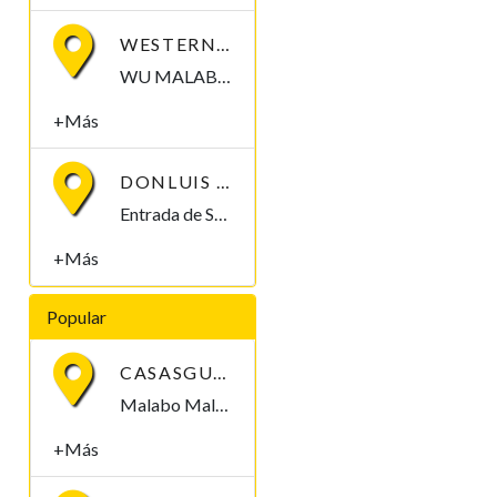
WESTERN UNION
WU MALABO C/ Luba S/N Malabo, Bioko Norte , Guinea Ecuatorial
+Más
DONLUIS TDL
Entrada de Santa MarÃ­a I, esquina Hassan II. Malabo, Bioko Norte , Guinea Ecuatorial
+Más
Popular
CASASGUINEA.COM
Malabo Malabo, Bioko Norte , Guinea Ecuatorial
+Más