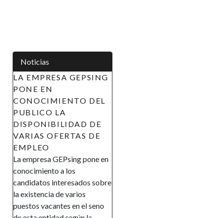
Noticias
PRESA GEPSING
APOYO A LAS
 EN
INICIATIVAS DE LA
CIMIENTO DEL
MUJER EN GUINEA
CO LA
ECUATORIAL
NIBILIDAD DE
(AIMUGE) - AVISO DE
S OFERTAS DE
RECLUTAMIENTO
EO
AVISO DE
esa GEPsing pone en
RECLUTAMIENTO El
iento a los
Gobierno de la República de
tos interesados sobre
Guinea Ecuatorial en el marco
encia de varios
de su política de promover la
vacantes en el seno
inclusión y la autonomía
entidad según la
financiera, así como el