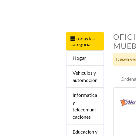
OFICI
todas las
categorias
MUEB
Hogar
Desea ver
Vehiculos y
Ordena
automocion
Informatica
y
telecomuni
caciones
Educacion y