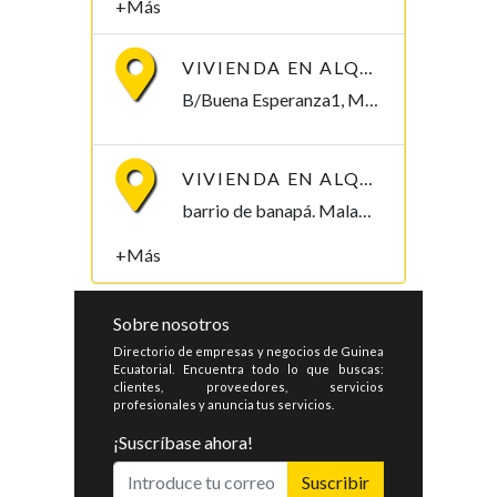
+Más
VIVIENDA EN ALQUILER, B/BUENA ESPERANZA1. 250.000/MES
B/Buena Esperanza1, Malabo Malabo, Bioko Norte , Guinea Ecuatorial
VIVIENDA EN ALQUILER, B/ BANAPÁ 2.000.000
barrio de banapá. Malabo Malabo, Bioko Norte , Guinea Ecuatorial
+Más
Sobre nosotros
Directorio de empresas y negocios de Guinea
Ecuatorial. Encuentra todo lo que buscas:
clientes, proveedores, servicios
profesionales y anuncia tus servicios.
¡Suscríbase ahora!
Suscribir