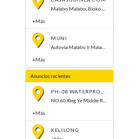
Malabo Malabo, Bioko Norte , Guinea Ecuatorial
+Más
MUNI
Autovia Malabo II Malabo, Bioko Norte , Guinea Ecuatorial
+Más
Anuncios recientes
PH-08 WATERPROOF PEN-TYPE SOIL PH METER
NO.60 Xing Ye Middle Road Fuan Fujian China , 355019,
+Más
KELILONG
+Más