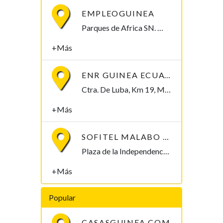
EMPLEOGUINEA
Parques de Africa SN. Malabo, Bioko Norte 0000, Guinea Ecuatorial
+Más
ENR GUINEA ECUATORIAL
Ctra. De Luba, Km 19, Malabo II Malabo, Bioko Norte , Guinea Ecuatorial
+Más
SOFITEL MALABO PRESIDENT PALACE
Plaza de la Independencia Centro Historico Zona Presidencial P.O.BOX383 Malabo, Bioko Norte , Guinea Ecuatorial
+Más
Popular
CASASGUINEA.COM