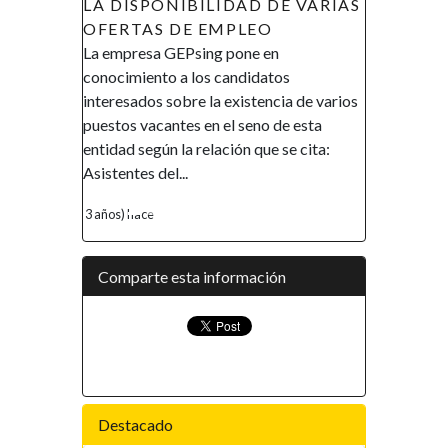
LA DISPONIBILIDAD DE VARIAS
ECUATORIAL (AIM
OFERTAS DE EMPLEO
DE RECLUTAMIE
La empresa GEPsing pone en
AVISO DE RECLUTAM
conocimiento a los candidatos
Gobierno de la Repúbli
interesados sobre la existencia de varios
Ecuatorial en el marco d
puestos vacantes en el seno de esta
promover la inclusión y
entidad según la relación que se cita:
financiera, así como e
Asistentes del...
de la mujer, ha...
3 años) hace
4 años) hace
Comparte esta información
Destacado