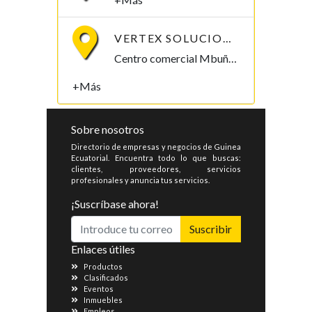
VERTEX SOLUCIONES S.L.
Centro comercial Mbuña Bocamba, primera planta. Bata, Litoral , Guinea Ecuatorial
+Más
Sobre nosotros
Directorio de empresas y negocios de Guinea
Ecuatorial. Encuentra todo lo que buscas:
clientes, proveedores, servicios
profesionales y anuncia tus servicios.
¡Suscríbase ahora!
Suscribir
Enlaces útiles
Productos
Clasificados
Eventos
Inmuebles
Empleos