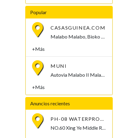
Popular
CASASGUINEA.COM
Malabo Malabo, Bioko Norte , Guinea Ecuatorial
+Más
MUNI
Autovia Malabo II Malabo, Bioko Norte , Guinea Ecuatorial
+Más
Anuncios recientes
PH-08 WATERPROOF PEN-TYPE SOIL PH METER
NO.60 Xing Ye Middle Road Fuan Fujian China , 355019,