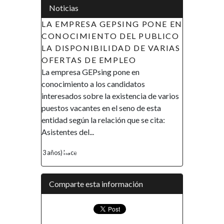
Noticias
PSING PONE EN
APOYO A LAS INICIATIVAS DE
DEL PUBLICO
LA MUJER EN GUINEA
DAD DE VARIAS
ECUATORIAL (AIMUGE) - AVISO
PLEO
DE RECLUTAMIENTO
pone en
AVISO DE RECLUTAMIENTO El
ndidatos
Gobierno de la República de Guinea
xistencia de varios
Ecuatorial en el marco de su política de
l seno de esta
promover la inclusión y la autonomía
ón que se cita:
financiera, así como el empoderamiento
de la mujer, ha...
4 años) hace
Comparte esta información