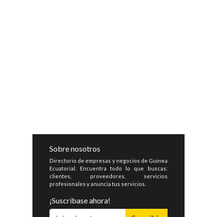
Sobre nosotros
Directorio de empresas y negocios de Guinea
Ecuatorial. Encuentra todo lo que buscas:
clientes, proveedores, servicios
profesionales y anuncia tus servicios.
¡Suscríbase ahora!