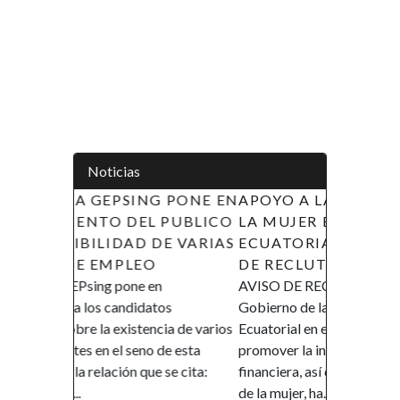
Noticias
 PONE EN
APOYO A LAS INICIATIVAS DE
PUBLICO
LA MUJER EN GUINEA
E VARIAS
ECUATORIAL (AIMUGE) - AVISO
DE RECLUTAMIENTO
AVISO DE RECLUTAMIENTO El
os
Gobierno de la República de Guinea
ia de varios
Ecuatorial en el marco de su política de
e esta
promover la inclusión y la autonomía
se cita:
financiera, así como el empoderamiento
de la mujer, ha...