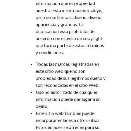
información
que
es
propiedad
nuestra
.
Esta
información
incluye
,
pero
no
se
limita
a
,
diseño
,
diseño
,
apariencia
y
gráficos
.
La
duplicación
está
prohibida
de
acuerdo con
el
aviso
de
copyright
que
forma
parte
de
estos
términos
y
condiciones
.
Todas
las
marcas registradas
en
este
sitio web
que
no
son
propiedad
de
sus legitimos
dueño
y
son
reconocidas
en
el
sitio Web
.
Uso
no autorizado
de
cualquier
información
puede
dar
lugar
a
un
delito
.
Este
sitio web
también
puede
incorporar
enlaces
a
otros
sitios
.
Estos
enlaces
se
ofrecen
para
su