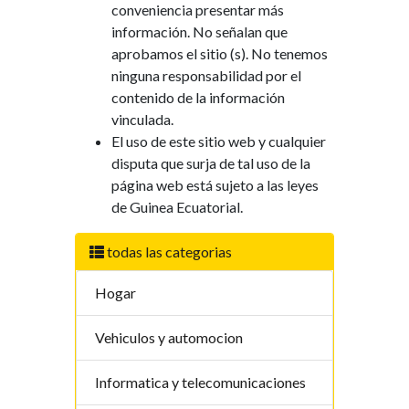
conveniencia
presentar
más
información
.
No
señalan
que
aprobamos
el
sitio
(s).
No
tenemos
ninguna
responsabilidad
por
el
contenido
de
la
información
vinculada
.
El
uso
de
este
sitio web
y
cualquier
disputa
que
surja
de
tal
uso
de
la
página web
está
sujeto a
las
leyes
de
Guinea Ecuatorial
.
todas las categorias
Hogar
Vehiculos y automocion
Informatica y telecomunicaciones