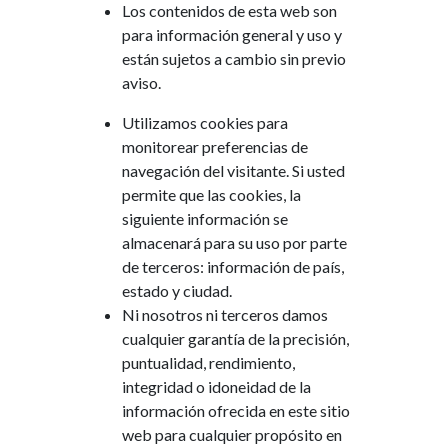
Los contenidos de esta web
son
para
información
general
y
uso y
es
tán
sujetos a
cambio
sin
previo
aviso
.
Utilizamos
cookies
para
monitorear
preferencias
de
navegación
del
visitante
.
Si
usted
permite
que
las cookies
,
la
siguiente
información
se
almacenará
para
su
uso
por
parte
de
terceros
:
información
de
país
,
estado
y
ciudad
.
Ni
nosotros
ni
terceros
damos
cualquier
garantía
de
la
precisión
,
puntualidad
,
rendimiento
,
integridad
o
idoneidad
de
la
información
ofrecida
en
este
sitio
web
para
cualquier
propósito
en