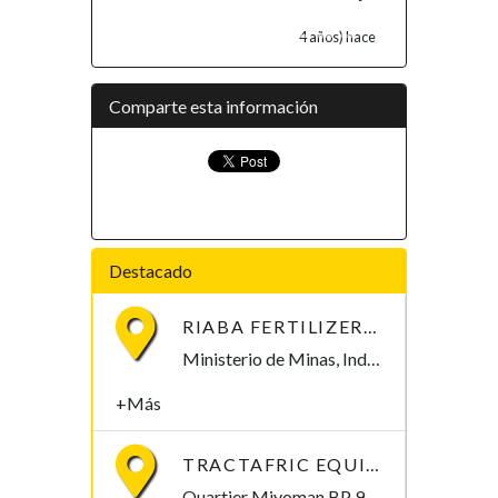
4 años) hace
Comparte esta información
Destacado
RIABA FERTILIZERS SA
Ministerio de Minas, Industria y EnergÃ­a Malabo II Malabo, Bioko Norte , Guinea Ecuatorial
+Más
TRACTAFRIC EQUIPMENT GE
Quartier Miyoman BP 910, Bata Bata, Litoral 910, Guinea Ecuatorial