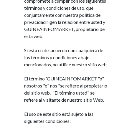
compromete a cumplir
con
los
siguientes
términos
y
condiciones
de
uso
,
que
conjuntamente
con
nuestra
política
de
privacidad
rigen
la relacion entre usted y
GUINEAINFOMARKET, propietario de
esta web
.
Si
está en
desacuerdo
con
cualquiera
de
los
términos
y
condiciones
abajo
mencionados
,
no
utilice
nuestro
sitio web
.
El
término
'GUINEAINFOMARKET
"o"
nosotros
"o"
nos
"se refiere
al
propietario
del
sitio web
.
"El
término
usted"
se
refiere
al
visitante
de
nuestro
sitio Web
.
El
uso
de
este
sitio
está
sujeto a
las
siguientes
condiciones
: