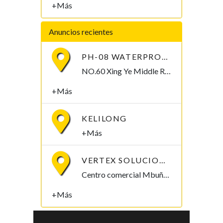
+Más
Anuncios recientes
PH-08 WATERPROOF PEN-TYPE SOIL PH METER
NO.60 Xing Ye Middle Road Fuan Fujian China , 355019,
+Más
KELILONG
+Más
VERTEX SOLUCIONES S.L.
Centro comercial Mbuña Bocamba, primera planta. Bata, Litoral , Guinea Ecuatorial
+Más