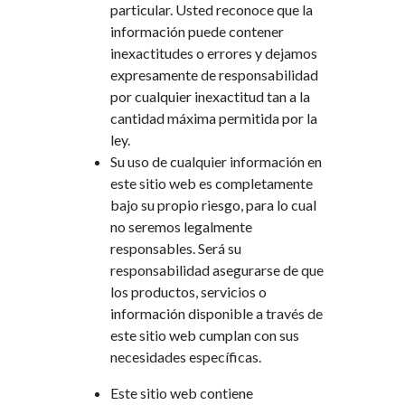
particular
.
Usted
reconoce
que la
información
puede
contener
inexactitudes
o
errores
y
dejamos
expresamente
de
responsabilidad
por
cualquier
inexactitud
tan
a
la
cantidad
máxima
permitida
por
la
ley
.
Su
uso
de
cualquier
información
en
este
sitio web
es
completamente
bajo
su
propio
riesgo
,
para
lo
cual
no
seremos
legalmente
responsables
.
Será
su
responsabilidad
asegurarse
de
que
los
productos
,
servicios
o
información
disponible
a través
de
este
sitio web
cumplan con
sus
necesidades
específicas
.
Este
sitio web
contiene