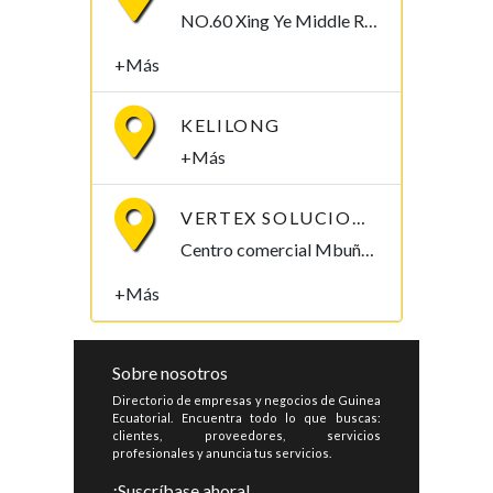
NO.60 Xing Ye Middle Road Fuan Fujian China , 355019,
+Más
KELILONG
+Más
VERTEX SOLUCIONES S.L.
Centro comercial Mbuña Bocamba, primera planta. Bata, Litoral , Guinea Ecuatorial
+Más
Sobre nosotros
Directorio de empresas y negocios de Guinea
Ecuatorial. Encuentra todo lo que buscas:
clientes, proveedores, servicios
profesionales y anuncia tus servicios.
¡Suscríbase ahora!