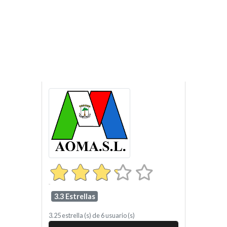
3.3 Estrellas
3.25
estrella (s) de
6
usuario (s)