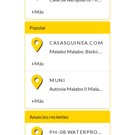
+Más
Popular
CASASGUINEA.COM
Malabo Malabo, Bioko Norte , Guinea Ecuatorial
+Más
MUNI
Autovia Malabo II Malabo, Bioko Norte , Guinea Ecuatorial
+Más
Anuncios recientes
PH-08 WATERPROOF PEN-TYPE SOIL PH METER