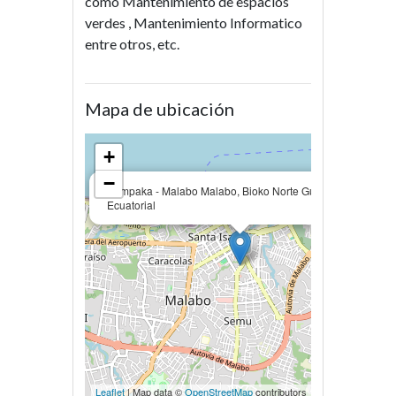
como Mantenimiento de espacios
verdes , Mantenimiento Informatico
entre otros, etc.
Mapa de ubicación
+
−
×
Sampaka - Malabo Malabo, Bioko Norte Guinea
Ecuatorial
Leaflet
| Map data ©
OpenStreetMap
contributors