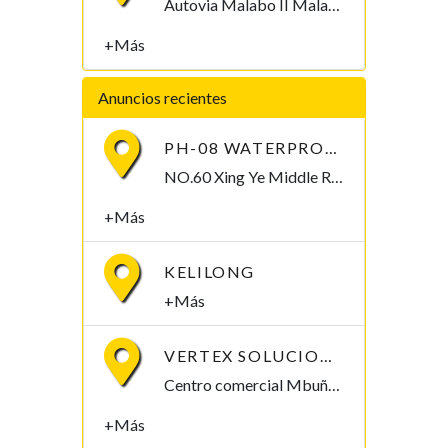
Autovia Malabo II Malabo, Bioko Norte , Guinea Ecuatorial
+Más
Anuncios recientes
PH-08 WATERPROOF PEN-TYPE SOIL PH METER
NO.60 Xing Ye Middle Road Fuan Fujian China , 355019,
+Más
KELILONG
+Más
VERTEX SOLUCIONES S.L.
Centro comercial Mbuña Bocamba, primera planta. Bata, Litoral , Guinea Ecuatorial
+Más