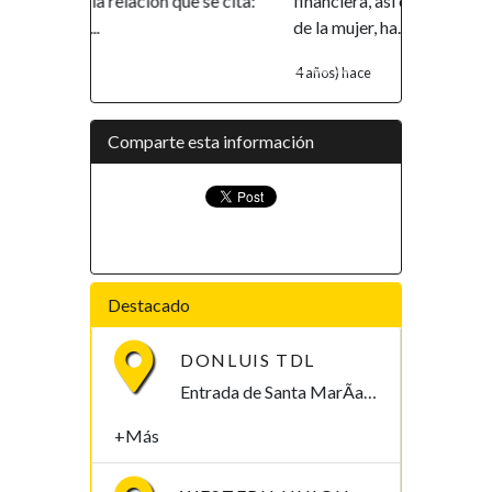
se cita:
financiera, así como el empoderamiento
de la mujer, ha...
4 años) hace
Comparte esta información
Destacado
DONLUIS TDL
Entrada de Santa MarÃ­a I, esquina Hassan II. Malabo, Bioko Norte , Guinea Ecuatorial
+Más