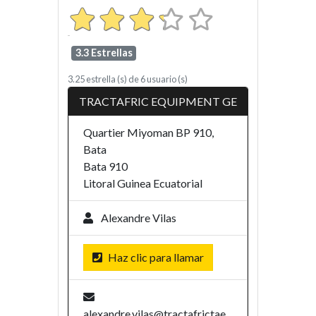
3.3 Estrellas
3.25
estrella (s) de
6
usuario (s)
TRACTAFRIC EQUIPMENT GE
Quartier Miyoman BP 910,
Bata
Bata
910
Litoral
Guinea Ecuatorial
Alexandre Vilas
Haz clic para llamar
alexandre.vilas@tractafrictae.