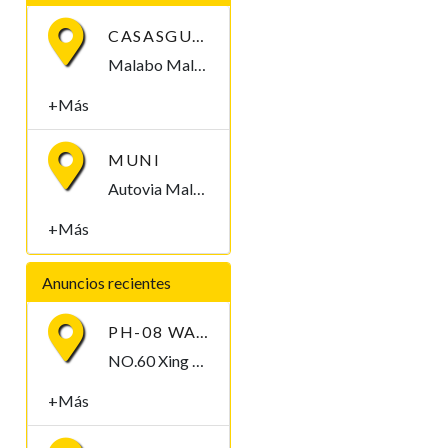
CASASGUINEA.COM
Malabo Malabo, Bioko Norte , Guinea Ecuatorial
+Más
MUNI
Autovia Malabo II Malabo, Bioko Norte , Guinea Ecuatorial
+Más
Anuncios recientes
PH-08 WATERPROOF PEN-TYPE SOIL PH METER
NO.60 Xing Ye Middle Road Fuan Fujian China , 355019,
+Más