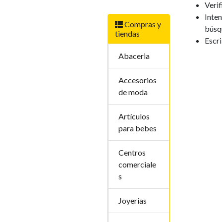
Verif
Inten
Compras y
búsq
tiendas
Escr
Abaceria
Accesorios
de moda
Artí­culos
para bebes
Centros
comerciale
s
Joyerias