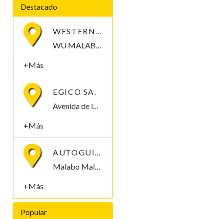
Destacado
WESTERN UNION
WU MALABO C/ Luba S/N Malabo, Bioko Norte , Guinea Ecuatorial
+Más
EGICO SA.
Avenida de la Libertad, Apdo 272 Malabo, Bioko Norte , Guinea Ecuatorial
+Más
AUTOGUINEA.COM
Malabo Malabo, Bioko Norte , Guinea Ecuatorial
+Más
Popular