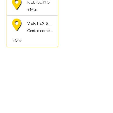
KELILONG
+Más
VERTEX SOLUCIONES S.L.
Centro comercial Mbuña Bocamba, primera planta. Bata, Litoral , Guinea Ecuatorial
+Más