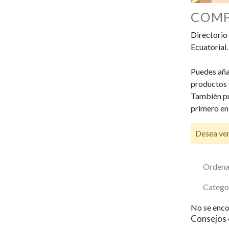
COMP
Directorio
Ecuatorial.
Puedes añad
productos y
También pu
primero en
Desea ver
Ordena
Catego
No se enco
Consejos 