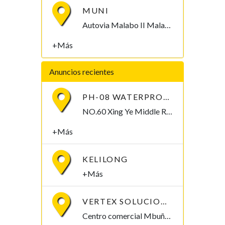
MUNI
Autovia Malabo II Malabo, Bioko Norte , Guinea Ecuatorial
+Más
Anuncios recientes
PH-08 WATERPROOF PEN-TYPE SOIL PH METER
NO.60 Xing Ye Middle Road Fuan Fujian China , 355019,
+Más
KELILONG
+Más
VERTEX SOLUCIONES S.L.
Centro comercial Mbuña Bocamba, primera planta. Bata, Litoral , Guinea Ecuatorial