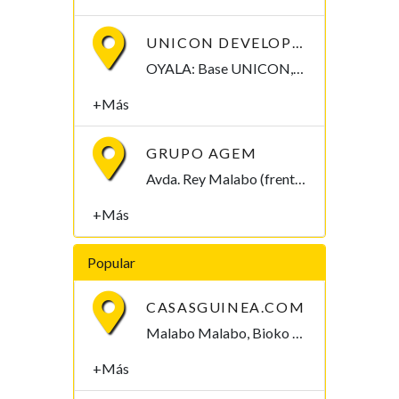
UNICON DEVELOPMENT GUINEA ECUATORIAL
OYALA: Base UNICON, Entrada Norte de Oyala , Oyala Añisok, Wele-nzas , Guinea Ecuatorial
+Más
GRUPO AGEM
Avda. Rey Malabo (frente Ministerio de Sanidad) Malabo, Bioko Norte , Guinea Ecuatorial
+Más
Popular
CASASGUINEA.COM
Malabo Malabo, Bioko Norte , Guinea Ecuatorial
+Más