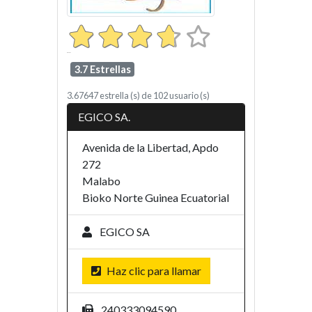
3.7 Estrellas
3.67647
estrella (s) de
102
usuario (s)
EGICO SA.
Avenida de la Libertad, Apdo
272
Malabo
Bioko Norte
Guinea Ecuatorial
EGICO SA
Haz clic para llamar
240333094590