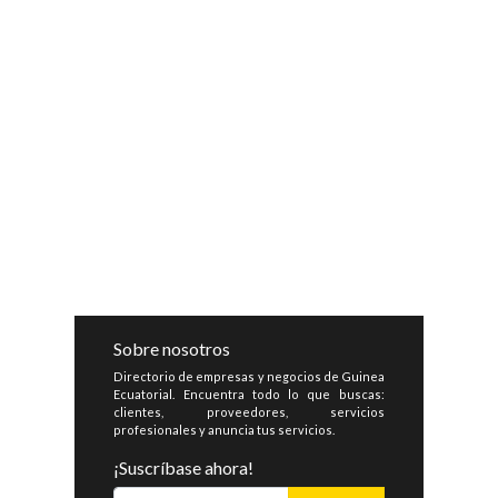
Sobre nosotros
Directorio de empresas y negocios de Guinea
Ecuatorial. Encuentra todo lo que buscas:
clientes, proveedores, servicios
profesionales y anuncia tus servicios.
¡Suscríbase ahora!