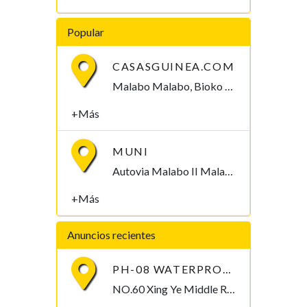
Popular
CASASGUINEA.COM
Malabo Malabo, Bioko Norte , Guinea Ecuatorial
+Más
MUNI
Autovia Malabo II Malabo, Bioko Norte , Guinea Ecuatorial
+Más
Anuncios recientes
PH-08 WATERPROOF PEN-TYPE SOIL PH METER
NO.60 Xing Ye Middle Road Fuan Fujian China , 355019,