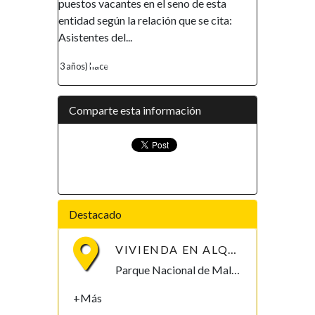
tos vacantes en el seno de esta
promover la inclusión y la a
dad según la relación que se cita:
financiera, así como el emp
entes del...
de la mujer, ha...
s) hace
4 años) hace
Comparte esta información
Destacado
VIVIENDA EN ALQUILER POR PARQUE NACIONAL DE MALABO
Parque Nacional de Malabo Malabo, Bioko Norte , Guinea Ecuatorial
+Más