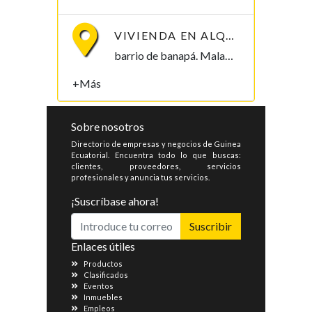
VIVIENDA EN ALQUILER, B/ BANAPÁ 2.000.000
barrio de banapá. Malabo Malabo, Bioko Norte , Guinea Ecuatorial
+Más
Sobre nosotros
Directorio de empresas y negocios de Guinea
Ecuatorial. Encuentra todo lo que buscas:
clientes, proveedores, servicios
profesionales y anuncia tus servicios.
¡Suscríbase ahora!
Suscribir
Enlaces útiles
Productos
Clasificados
Eventos
Inmuebles
Empleos