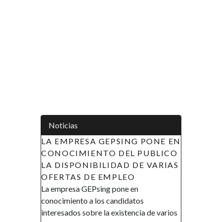
Noticias
 EMPRESA GEPSING PONE EN
APOYO A LAS INICIAT
NOCIMIENTO DEL PUBLICO
LA MUJER EN GUINEA
DISPONIBILIDAD DE VARIAS
ECUATORIAL (AIMUGE)
ERTAS DE EMPLEO
DE RECLUTAMIENTO
mpresa GEPsing pone en
AVISO DE RECLUTAMIENT
cimiento a los candidatos
Gobierno de la República de
resados sobre la existencia de varios
Ecuatorial en el marco de su p