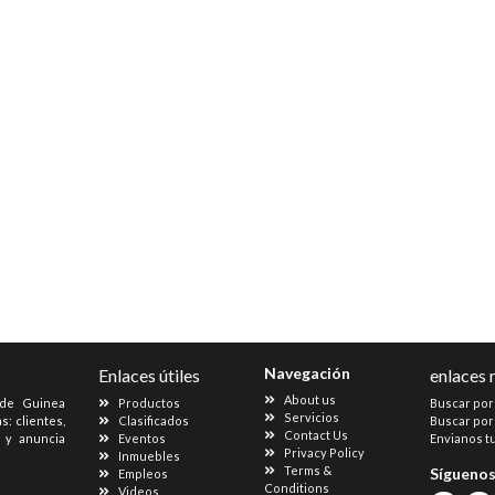
Navegación
Enlaces útiles
enlaces 
About us
 de Guinea
Productos
Buscar por
Servicios
s: clientes,
Clasificados
Buscar por
Contact Us
s y anuncia
Eventos
Envianos t
Privacy Policy
Inmuebles
Terms &
Sígueno
Empleos
Conditions
Videos