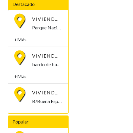
Destacado
VIVIENDA EN ALQUILER POR PARQUE NACIONAL DE MALABO
Parque Nacional de Malabo Malabo, Bioko Norte , Guinea Ecuatorial
+Más
VIVIENDA EN ALQUILER, B/ BANAPÁ 2.000.000
barrio de banapá. Malabo Malabo, Bioko Norte , Guinea Ecuatorial
+Más
VIVIENDA EN ALQUILER, B/BUENA ESPERANZA1. 250.000/MES
B/Buena Esperanza1, Malabo Malabo, Bioko Norte , Guinea Ecuatorial
Popular