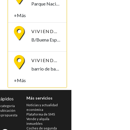
Parque Nacional de Malabo Malabo, Bioko Norte , Guinea Ecuatorial
+Más
VIVIENDA EN ALQUILER, B/BUENA ESPERANZA1. 250.000/MES
B/Buena Esperanza1, Malabo Malabo, Bioko Norte , Guinea Ecuatorial
VIVIENDA EN ALQUILER, B/ BANAPÁ 2.000.000
barrio de banapá. Malabo Malabo, Bioko Norte , Guinea Ecuatorial
+Más
Más servicios
rápidos
Noticias y actualidad
 categoría
económica
 ubicación
Plataforma de SMS
u propuesta
Vende y alquila
inmuebles
s
Coches de segunda