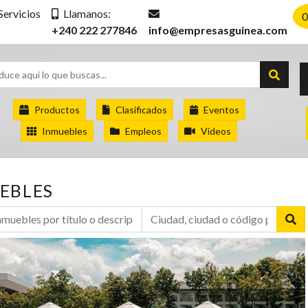
Servicios
Llamanos:
0
+240 222 277846
info@empresasguinea.com
Productos
Clasificados
Eventos
Inmuebles
Empleos
Videos
EBLES