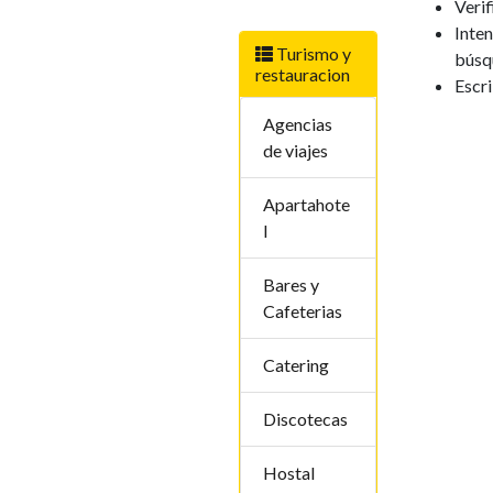
Verif
Inten
Turismo y
búsq
restauracion
Escr
Agencias
de viajes
Apartahote
l
Bares y
Cafeterias
Catering
Discotecas
Hostal