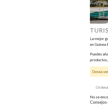
TURI
La mejor g
en Guinea 
Puedes añad
productos, 
Desea ver
Ordena
No se enco
Consejos 