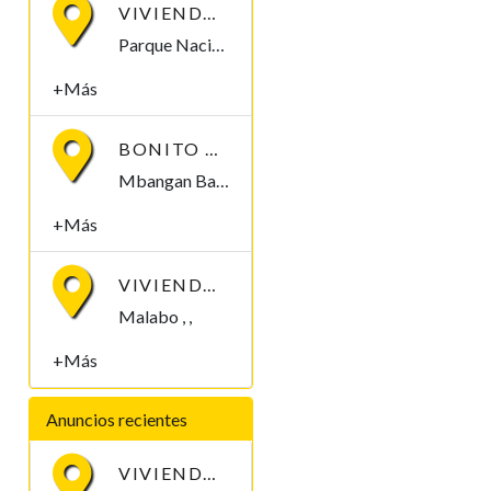
VIVIENDA EN ALQUILER POR PARQUE NACIONAL DE MALABO
Parque Nacional de Malabo Malabo, Bioko Norte , Guinea Ecuatorial
+Más
BONITO APARTAMENTO EN MBANGAN II, BATA
Mbangan Bata, Litoral , Guinea Ecuatorial
+Más
VIVIENDA EN VENTA. 8 MILLONES
Malabo , ,
+Más
Anuncios recientes
VIVIENDA EN ALQUILER POR PARQUE NACIONAL DE MALABO