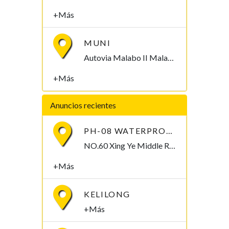
+Más
MUNI
Autovia Malabo II Malabo, Bioko Norte , Guinea Ecuatorial
+Más
Anuncios recientes
PH-08 WATERPROOF PEN-TYPE SOIL PH METER
NO.60 Xing Ye Middle Road Fuan Fujian China , 355019,
+Más
KELILONG
+Más