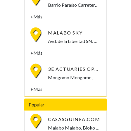
Barrio Paraíso Carretera Aeropuerto, Apdo: 315 Malabo, Bioko Norte , Guinea Ecuatorial
+Más
MALABO SKY
Avd. de la Libertad SN. Al lado de ASAMBLEA DE DIOS Malabo, Bioko Norte , Guinea Ecuatorial
+Más
3E ACTUARIES OPEN - MONGOMO
Mongomo Mongomo, Wele-nzas , Guinea Ecuatorial
+Más
Popular
CASASGUINEA.COM
Malabo Malabo, Bioko Norte , Guinea Ecuatorial