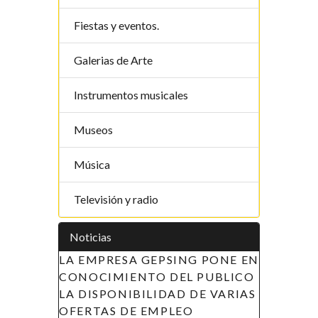
Fiestas y eventos.
Galerias de Arte
Instrumentos musicales
Museos
Música
Televisión y radio
Noticias
PRESA GEPSING PONE EN
APOYO A LAS INICIATIVA
IMIENTO DEL PUBLICO
LA MUJER EN GUINEA
PONIBILIDAD DE VARIAS
ECUATORIAL (AIMUGE) - 
AS DE EMPLEO
DE RECLUTAMIENTO