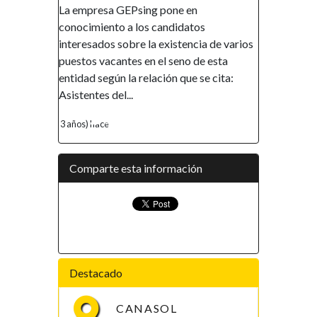
sa GEPsing pone en
AVISO DE RECLUTAMIENTO El
nto a los candidatos
Gobierno de la República de Guin
os sobre la existencia de varios
Ecuatorial en el marco de su polít
acantes en el seno de esta
promover la inclusión y la autono
egún la relación que se cita:
financiera, así como el empodera
 del...
de la mujer, ha...
ce
4 años) hace
Comparte esta información
Destacado
CANASOL