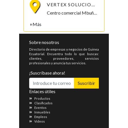
VERTEX SOLUCIONES S.L.
Centro comercial Mbuña Bocamba, primera planta. Bata, Litoral , Guinea Ecuatorial
+Más
Sobre nosotros
Directorio de empresas y negocios de Guinea
Ecuatorial. Encuentra todo lo que buscas:
clientes, proveedores, servicios
profesionales y anuncia tus servicios.
¡Suscríbase ahora!
Suscribir
Enlaces útiles
Productos
Clasificados
Eventos
Inmuebles
Empleos
Videos