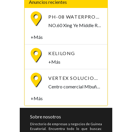
Anuncios recientes
PH-08 WATERPROOF PEN-TYPE SOIL PH METER
NO.60 Xing Ye Middle Road Fuan Fujian China , 355019,
+Más
KELILONG
+Más
VERTEX SOLUCIONES S.L.
Centro comercial Mbuña Bocamba, primera planta. Bata, Litoral , Guinea Ecuatorial
+Más
Sobre nosotros
Directorio de empresas y negocios de Guinea
Ecuatorial. Encuentra todo lo que buscas: