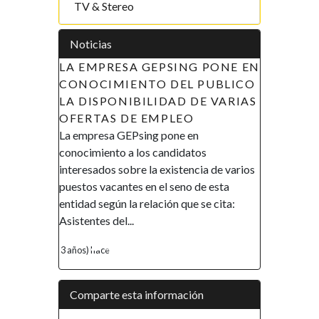
TV & Stereo
Noticias
ING PONE EN
APOYO A LAS INICIATIVAS DE
EL PUBLICO
LA MUJER EN GUINEA
D DE VARIAS
ECUATORIAL (AIMUGE) - AVISO
EO
DE RECLUTAMIENTO
e en
AVISO DE RECLUTAMIENTO El
idatos
Gobierno de la República de Guinea
tencia de varios
Ecuatorial en el marco de su política de
eno de esta
promover la inclusión y la autonomía
 que se cita:
financiera, así como el empoderamiento
de la mujer, ha...
4 años) hace
Comparte esta información