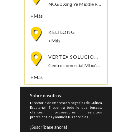
NO.60 Xing Ye Middle Road Fuan Fujian China , 355019,
+Más
KELILONG
+Más
VERTEX SOLUCIONES S.L.
Centro comercial Mbuña Bocamba, primera planta. Bata, Litoral , Guinea Ecuatorial
+Más
Sobre nosotros
Directorio de empresas y negocios de Guinea
Ecuatorial. Encuentra todo lo que buscas:
clientes, proveedores, servicios
profesionales y anuncia tus servicios.
¡Suscríbase ahora!