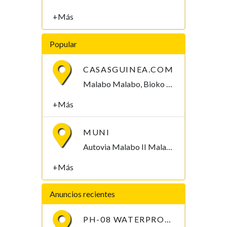
+Más
Popular
CASASGUINEA.COM
Malabo Malabo, Bioko Norte , Guinea Ecuatorial
+Más
MUNI
Autovia Malabo II Malabo, Bioko Norte , Guinea Ecuatorial
+Más
Anuncios recientes
PH-08 WATERPROOF PEN-TYPE SOIL PH METER