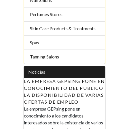
Nail Salons
Perfumes Stores
Skin Care Products & Treatments
Spas
Tanning Salons
Noticias
LA EMPRESA GEPSING PONE EN
APOYO A LAS
CONOCIMIENTO DEL PUBLICO
LA MUJER E
LA DISPONIBILIDAD DE VARIAS
ECUATORIAL 
OFERTAS DE EMPLEO
DE RECLUT
La empresa GEPsing pone en
AVISO DE REC
conocimiento a los candidatos
Gobierno de la R
interesados sobre la existencia de varios
Ecuatorial en el 