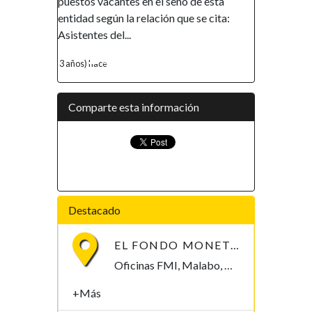
puestos vacantes en el seno de esta
promover la incl
entidad según la relación que se cita:
financiera, así 
Asistentes del...
de la mujer, ha...
3 años) hace
4 años) hace
Comparte esta información
Destacado
EL FONDO MONETARIO INTERNACIONAL (FMI) BUSCA CONTRATAR UN/A ECONOMISTA
Oficinas FMI, Malabo, Bioko Norte , Guinea Ecuatorial
+Más