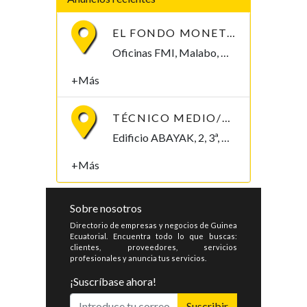
EL FONDO MONETARIO INTERNACIONAL (FMI) BUSCA CONTRATAR UN/A ECONOMISTA
Oficinas FMI, Malabo, Bioko Norte , Guinea Ecuatorial
+Más
TÉCNICO MEDIO/SUPERIOR/INGENIERO/TELECOMUNICACIONES
Edificio ABAYAK, 2, 3ª, Malabo 2. Bioko Norte Malabo, Bioko Norte , Guinea Ecuatorial
+Más
Sobre nosotros
Directorio de empresas y negocios de Guinea
Ecuatorial. Encuentra todo lo que buscas:
clientes, proveedores, servicios
profesionales y anuncia tus servicios.
¡Suscríbase ahora!
Suscribir