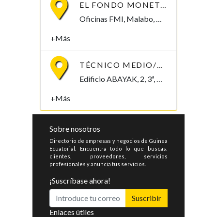
EL FONDO MONETARIO INTERNACIONAL (FMI) BUSCA CONTRATAR UN/A ECONOMISTA
Oficinas FMI, Malabo, Bioko Norte , Guinea Ecuatorial
+Más
TÉCNICO MEDIO/SUPERIOR/INGENIERO/TELECOMUNICACIONES
Edificio ABAYAK, 2, 3ª, Malabo 2. Bioko Norte Malabo, Bioko Norte , Guinea Ecuatorial
+Más
Sobre nosotros
Directorio de empresas y negocios de Guinea
Ecuatorial. Encuentra todo lo que buscas:
clientes, proveedores, servicios
profesionales y anuncia tus servicios.
¡Suscríbase ahora!
Suscribir
Enlaces útiles