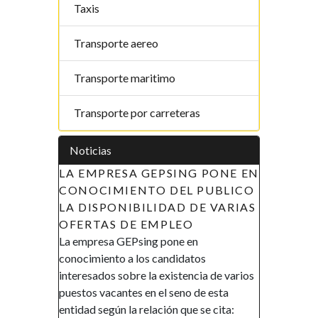
Taxis
Transporte aereo
Transporte maritimo
Transporte por carreteras
Noticias
 EMPRESA GEPSING PONE EN
APOYO A LAS INICIAT
NOCIMIENTO DEL PUBLICO
LA MUJER EN GUINEA
DISPONIBILIDAD DE VARIAS
ECUATORIAL (AIMUGE)
ERTAS DE EMPLEO
DE RECLUTAMIENTO
mpresa GEPsing pone en
AVISO DE RECLUTAMIENT
cimiento a los candidatos
Gobierno de la República de
resados sobre la existencia de varios
Ecuatorial en el marco de su p
tos vacantes en el seno de esta
promover la inclusión y la a
dad según la relación que se cita:
financiera, así como el emp