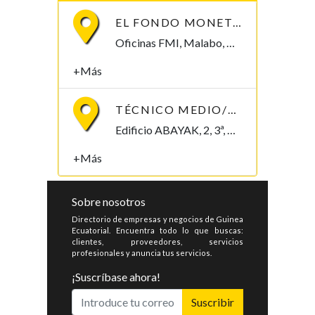
EL FONDO MONETARIO INTERNACIONAL (FMI) BUSCA CONTRATAR UN/A ECONOMISTA
Oficinas FMI, Malabo, Bioko Norte , Guinea Ecuatorial
+Más
TÉCNICO MEDIO/SUPERIOR/INGENIERO/TELECOMUNICACIONES
Edificio ABAYAK, 2, 3ª, Malabo 2. Bioko Norte Malabo, Bioko Norte , Guinea Ecuatorial
+Más
Sobre nosotros
Directorio de empresas y negocios de Guinea
Ecuatorial. Encuentra todo lo que buscas:
clientes, proveedores, servicios
profesionales y anuncia tus servicios.
¡Suscríbase ahora!
Suscribir