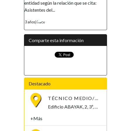
tidad según la relación que se cita:
financiera, así como el e
istentes del...
de la mujer, ha...
años) hace
4 años) hace
Comparte esta información
Destacado
TÉCNICO MEDIO/SUPERIOR/INGENIERO/TELECOMUNICACIONES
Edificio ABAYAK, 2, 3ª, Malabo 2. Bioko Norte Malabo, Bioko Norte , Guinea Ecuatorial
+Más