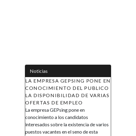
Noticias
A EMPRESA GEPSING PONE EN
APOYO A LAS INICI
ONOCIMIENTO DEL PUBLICO
LA MUJER EN GUIN
A DISPONIBILIDAD DE VARIAS
ECUATORIAL (AIMUG
FERTAS DE EMPLEO
DE RECLUTAMIENT
a empresa GEPsing pone en
AVISO DE RECLUTAMIE
onocimiento a los candidatos
Gobierno de la República 
teresados sobre la existencia de varios
Ecuatorial en el marco de s
estos vacantes en el seno de esta
promover la inclusión y la