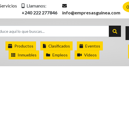
Servicios
Llamanos:
0
+240 222 277846
info@empresasguinea.com
Productos
Clasificados
Eventos
Inmuebles
Empleos
Videos