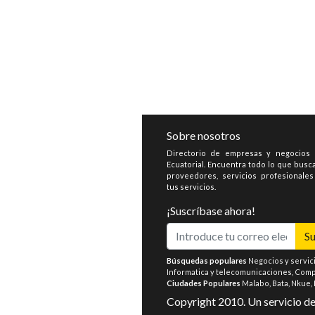
Sobre nosotros
Directorio de empresas y negocios
Ecuatorial. Encuentra todo lo que busca
proveedores, servicios profesionale
tus servicios.
¡Suscríbase ahora!
Su
Búsquedas populares
Negocios y servic
Informatica y telecomunicaciones
,
Compr
Ciudades Populares
Malabo
,
Bata
,
Nkue
,
Copyright 2010. Un servicio d