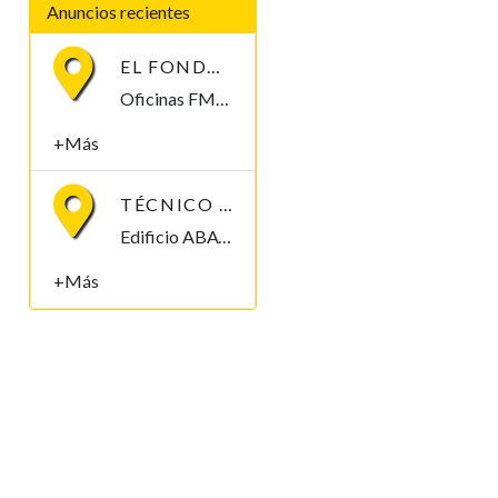
Anuncios recientes
EL FONDO MONETARIO INTERNACIONAL (FMI) BUSCA CONTRATAR UN/A ECONOMISTA
Oficinas FMI, Malabo, Bioko Norte , Guinea Ecuatorial
+Más
TÉCNICO MEDIO/SUPERIOR/INGENIERO/TELECOMUNICACIONES
Edificio ABAYAK, 2, 3ª, Malabo 2. Bioko Norte Malabo, Bioko Norte , Guinea Ecuatorial
+Más