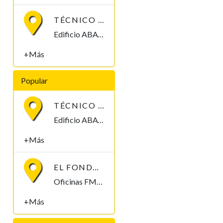
TÉCNICO MEDIO/SUPERIOR/INGENIERO/TELECOMUNICACIONES
Edificio ABAYAK, 2, 3ª, Malabo 2. Bioko Norte Malabo, Bioko Norte , Guinea Ecuatorial
+Más
Popular
TÉCNICO MEDIO/SUPERIOR/INGENIERO/TELECOMUNICACIONES
Edificio ABAYAK, 2, 3ª, Malabo 2. Bioko Norte Malabo, Bioko Norte , Guinea Ecuatorial
+Más
EL FONDO MONETARIO INTERNACIONAL (FMI) BUSCA CONTRATAR UN/A ECONOMISTA
Oficinas FMI, Malabo, Bioko Norte , Guinea Ecuatorial
+Más