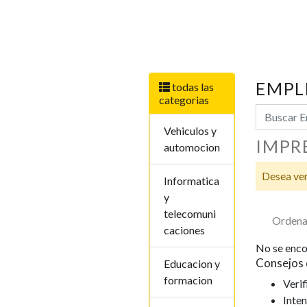
EMPL
todas las
categorias
Vehiculos y
IMPR
automocion
Desea ver
Informatica
y
telecomuni
Ordena
caciones
No se enco
Consejos 
Educacion y
formacion
Verif
Inten