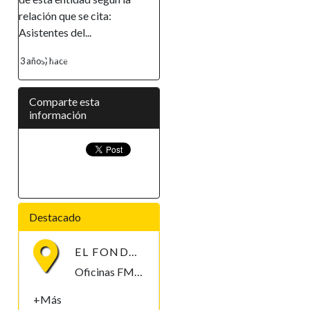
ón que se cita:
empoderamiento de la mujer,
ntes del...
ha...
 hace
4 años) hace
Comparte esta
información
Destacado
EL FONDO MONETARIO INTERNACIONAL (FMI) BUSCA CONTRATAR UN/A ECONOMISTA
Oficinas FMI, Malabo, Bioko Norte , Guinea Ecuatorial
+Más