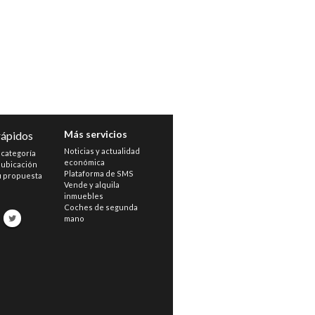
Más servicios
rápidos
Noticias y actualidad
 categoría
económica
 ubicación
Plataforma de SMS
u propuesta
Vende y alquila
inmuebles
s
Coches de segunda
mano