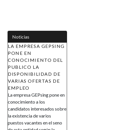
Noticias
EMPRESA GEPSING
APOYO A LAS
E EN
INICIATIVAS DE LA
OCIMIENTO DEL
MUJER EN GUINEA
LICO LA
ECUATORIAL
ONIBILIDAD DE
(AIMUGE) - AVISO DE
AS OFERTAS DE
RECLUTAMIENTO
LEO
AVISO DE
presa GEPsing pone en
RECLUTAMIENTO El
miento a los
Gobierno de la República de
datos interesados sobre
Guinea Ecuatorial en el marco
stencia de varios
de su política de promover la
s vacantes en el seno
inclusión y la autonomía
a entidad según la
financiera, así como el