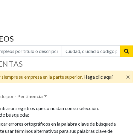
EOS
LA 
PON
CON
ENTAS
PUB
×
DISP
 siempre su empresa en la parte superior,
Haga clic aquí
VARI
EMP
do por
- Pertinencia
La em
conoci
ntraron registros que coincidan con su selección.
candi
de búsqueda:
la exi
icar errores ortográficos en la palabra clave de búsqueda
puesto
te usar términos alternativos para sus palabras clave de
de est