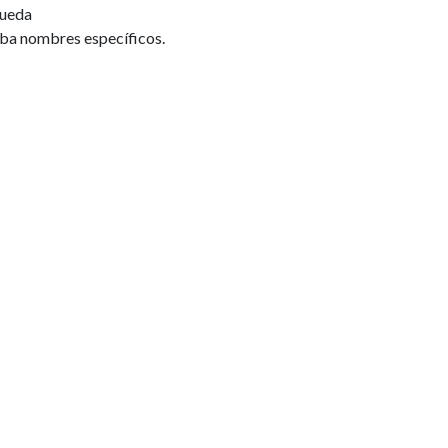
ueda
relaci
iba nombres específicos.
Asiste
3 años)