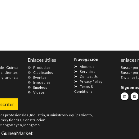
Navegación
Enlaces útiles
enlaces 
About us
 de Guinea
Productos
Buscar por
Servicios
s: clientes,
Clasificados
Buscar por
Contact Us
s y anuncia
Eventos
Envianos t
Privacy Policy
Inmuebles
Terms &
Sígueno
Empleos
Conditions
Videos
scribir
ios profesionales
,
Industria, suministros y equipamiento
,
as y tiendas
,
Construccion
Mengomeyen
,
Mongomo
e
GuineaMarket