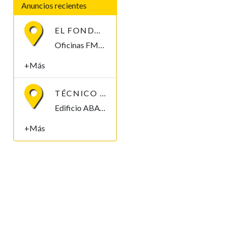
Anuncios recientes
EL FONDO MONETARIO INTERNACIONAL (FMI) BUSCA CONTRATAR UN/A ECONOMISTA
Oficinas FMI, Malabo, Bioko Norte , Guinea Ecuatorial
+Más
TÉCNICO MEDIO/SUPERIOR/INGENIERO/TELECOMUNICACIONES
Edificio ABAYAK, 2, 3ª, Malabo 2. Bioko Norte Malabo, Bioko Norte , Guinea Ecuatorial
+Más