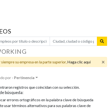
EOS
LA
PO
CO
ORKING
PU
×
DI
 siempre su empresa en la parte superior,
Haga clic aquí
VA
EM
do por
- Pertinencia
La e
cono
ntraron registros que coincidan con su selección.
cand
de búsqueda:
la e
icar errores ortográficos en la palabra clave de búsqueda
pues
te usar términos alternativos para sus palabras clave de
de e