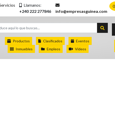
Servicios
Llamanos:
0
+240 222 277846
info@empresasguinea.com
Productos
Clasificados
Eventos
Inmuebles
Empleos
Videos