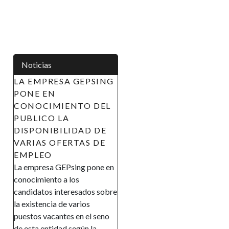
Noticias
 EMPRESA GEPSING
APOYO A LAS
NE EN
INICIATIVAS DE LA
NOCIMIENTO DEL
MUJER EN GUINEA
BLICO LA
ECUATORIAL
SPONIBILIDAD DE
(AIMUGE) - AVISO DE
RIAS OFERTAS DE
RECLUTAMIENTO
PLEO
AVISO DE
mpresa GEPsing pone en
RECLUTAMIENTO El
cimiento a los
Gobierno de la República de
idatos interesados sobre
Guinea Ecuatorial en el marco
xistencia de varios
de su política de promover la
tos vacantes en el seno
inclusión y la autonomía
sta entidad según la
financiera, así como el