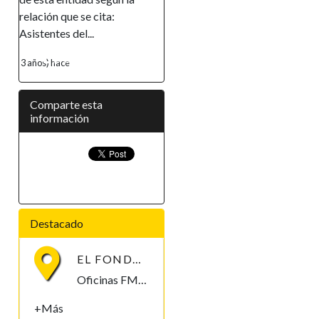
ción que se cita:
empoderamiento de la mujer,
tentes del...
ha...
s) hace
4 años) hace
Comparte esta
información
Destacado
EL FONDO MONETARIO INTERNACIONAL (FMI) BUSCA CONTRATAR UN/A ECONOMISTA
Oficinas FMI, Malabo, Bioko Norte , Guinea Ecuatorial
+Más