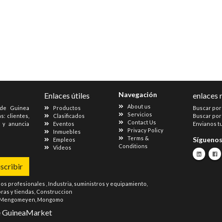
Navegación
Enlaces útiles
enlaces 
About us
 de Guinea
Productos
Buscar por
Servicios
s: clientes,
Clasificados
Buscar por
Contact Us
s y anuncia
Eventos
Envianos t
Privacy Policy
Inmuebles
Terms &
Sígueno
Empleos
Conditions
Videos
scribir
ios profesionales
,
Industria, suministros y equipamiento
,
as y tiendas
,
Construccion
Mengomeyen
,
Mongomo
e
GuineaMarket