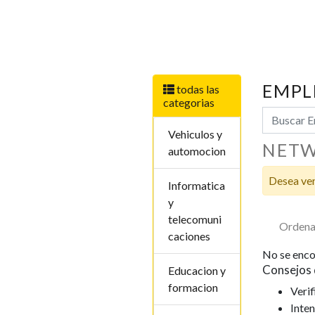
EMPL
todas las
categorias
Vehiculos y
NETW
automocion
Desea ver
Informatica
y
telecomuni
Ordena
caciones
No se enco
Consejos 
Educacion y
formacion
Verif
Inten