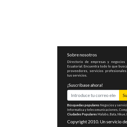
Sobre nosotros
Directorio de empresas y negocios
Ecuatorial. Encuentra todo lo que busca
proveedores, servicios profesionale
tus servicios.
¡Suscríbase ahora!
Su
Búsquedas populares
Negocios y servic
Informatica y telecomunicaciones
,
Compr
Ciudades Populares
Malabo
,
Bata
,
Nkue
,
Copyright 2010. Un servicio d