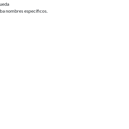
ueda
rela
iba nombres específicos.
Asis
3 año