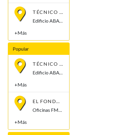
TÉCNICO MEDIO/SUPERIOR/INGENIERO/TELECOMUNICACIONES
Edificio ABAYAK, 2, 3ª, Malabo 2. Bioko Norte Malabo, Bioko Norte , Guinea Ecuatorial
+Más
Popular
TÉCNICO MEDIO/SUPERIOR/INGENIERO/TELECOMUNICACIONES
Edificio ABAYAK, 2, 3ª, Malabo 2. Bioko Norte Malabo, Bioko Norte , Guinea Ecuatorial
+Más
EL FONDO MONETARIO INTERNACIONAL (FMI) BUSCA CONTRATAR UN/A ECONOMISTA
Oficinas FMI, Malabo, Bioko Norte , Guinea Ecuatorial
+Más