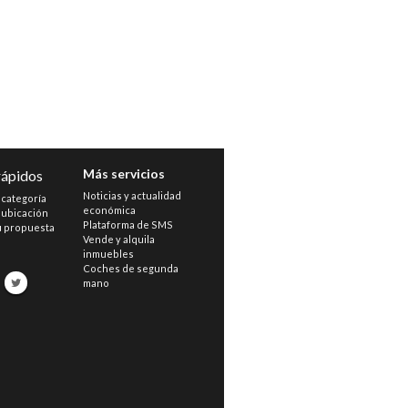
Más servicios
rápidos
Noticias y actualidad
 categoría
económica
 ubicación
Plataforma de SMS
u propuesta
Vende y alquila
inmuebles
s
Coches de segunda
mano