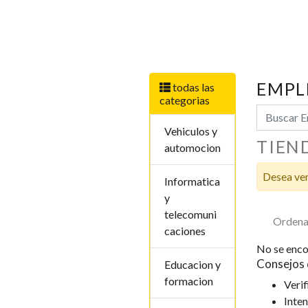
EMPL
todas las
categorias
Vehiculos y
TIEN
automocion
Desea ver
Informatica
y
telecomuni
Ordena
caciones
No se enco
Consejos 
Educacion y
formacion
Verif
Inten