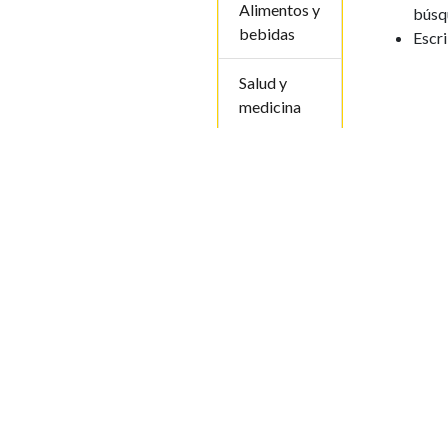
Alimentos y
búsq
bebidas
Escr
Salud y
medicina
Belleza y
cuidado
personal
Compras y
tiendas
Turismo y
restauracio
n
Agricultura
ganaderia y