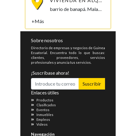
VIVIENDA EN ALQUILER, B/ BANAPÁ 2.000.000
barrio de banapá. Malabo Malabo, Bioko Norte , Guinea Ecuatorial
+Más
Sobre nosotros
Directorio de empresas y negocios de Guinea
Ecuatorial. Encuentra todo lo que buscas:
clientes, proveedores, servicios
profesionales y anuncia tus servicios.
¡Suscríbase ahora!
Suscribir
Enlaces útiles
Productos
Clasificados
Eventos
Inmuebles
Empleos
Videos
Navegación