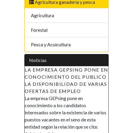
Agricultura ganaderia y pesca
Agricultura
Forestal
Pesca y Acuicultura
Noticias
 EMPRESA GEPSING PONE EN
APOYO A LAS INICIAT
NOCIMIENTO DEL PUBLICO
LA MUJER EN GUINEA
DISPONIBILIDAD DE VARIAS
ECUATORIAL (AIMUGE)
ERTAS DE EMPLEO
DE RECLUTAMIENTO
mpresa GEPsing pone en
AVISO DE RECLUTAMIENT
cimiento a los candidatos
Gobierno de la República de
resados sobre la existencia de varios
Ecuatorial en el marco de su p
tos vacantes en el seno de esta
promover la inclusión y la a
dad según la relación que se cita:
financiera, así como el emp