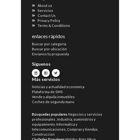
About us
Servicios
Contact Us
Privacy Policy
Terms & Conditions
enlaces rápidos
Buscar por categoría
Buscar por ubicación
Envianos tu propuesta
Síguenos
Más servicios
Noticias y actualidad económica
Plataforma de SMS
Vende y alquila inmuebles
Coches de segunda mano
Búsquedas populares
Negocios y servicios
profesionales
,
Industria, suministros y
equipamiento
,
Informatica y
telecomunicaciones
,
Compras y tiendas
,
Construccion
Ciudades Populares
Malabo
,
Bata
,
Nkue
,