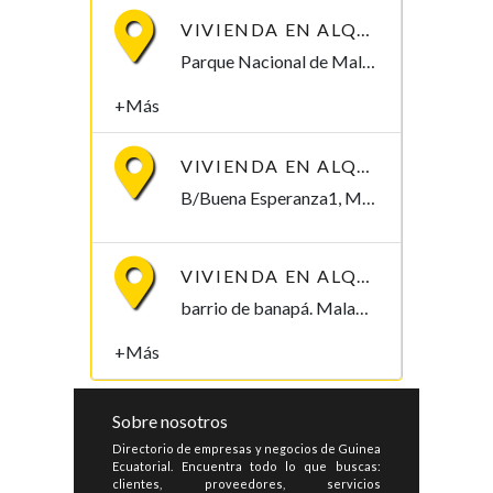
VIVIENDA EN ALQUILER POR PARQUE NACIONAL DE MALABO
Parque Nacional de Malabo Malabo, Bioko Norte , Guinea Ecuatorial
+Más
VIVIENDA EN ALQUILER, B/BUENA ESPERANZA1. 250.000/MES
B/Buena Esperanza1, Malabo Malabo, Bioko Norte , Guinea Ecuatorial
VIVIENDA EN ALQUILER, B/ BANAPÁ 2.000.000
barrio de banapá. Malabo Malabo, Bioko Norte , Guinea Ecuatorial
+Más
Sobre nosotros
Directorio de empresas y negocios de Guinea
Ecuatorial. Encuentra todo lo que buscas:
clientes, proveedores, servicios