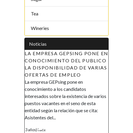
Tea
Wineries
Noticias
SING PONE EN
APOYO A LAS INICIATIVAS DE
DEL PUBLICO
LA MUJER EN GUINEA
AD DE VARIAS
ECUATORIAL (AIMUGE) - AVISO
LEO
DE RECLUTAMIENTO
one en
AVISO DE RECLUTAMIENTO El
ndidatos
Gobierno de la República de Guinea
istencia de varios
Ecuatorial en el marco de su política de
 seno de esta
promover la inclusión y la autonomía
n que se cita:
financiera, así como el empoderamiento
de la mujer, ha...
4 años) hace