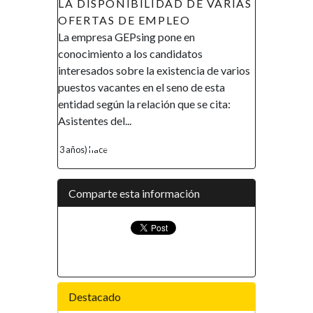
A DISPONIBILIDAD DE VARIAS
ECUATORIAL (AIMUG
FERTAS DE EMPLEO
DE RECLUTAMIENT
a empresa GEPsing pone en
AVISO DE RECLUTAMIE
onocimiento a los candidatos
Gobierno de la República 
teresados sobre la existencia de varios
Ecuatorial en el marco de s
estos vacantes en el seno de esta
promover la inclusión y la
tidad según la relación que se cita:
financiera, así como el e
istentes del...
de la mujer, ha...
años) hace
4 años) hace
Comparte esta información
Destacado