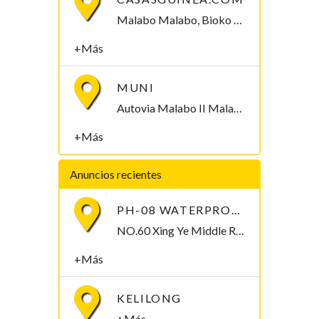
Malabo Malabo, Bioko Norte , Guinea Ecuatorial
+Más
MUNI
Autovia Malabo II Malabo, Bioko Norte , Guinea Ecuatorial
+Más
Anuncios recientes
PH-08 WATERPROOF PEN-TYPE SOIL PH METER
NO.60 Xing Ye Middle Road Fuan Fujian China , 355019,
+Más
KELILONG
+Más