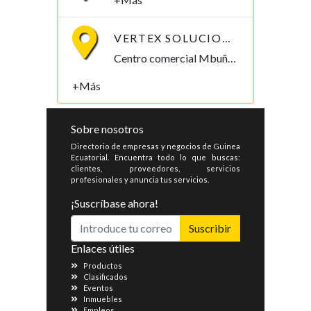
VERTEX SOLUCIONES S.L.
Centro comercial Mbuña Bocamba, primera planta. Bata, Litoral , Guinea Ecuatorial
+Más
Sobre nosotros
Directorio de empresas y negocios de Guinea
Ecuatorial. Encuentra todo lo que buscas:
clientes, proveedores, servicios
profesionales y anuncia tus servicios.
¡Suscríbase ahora!
Suscribir
Enlaces útiles
Productos
Clasificados
Eventos
Inmuebles
Empleos