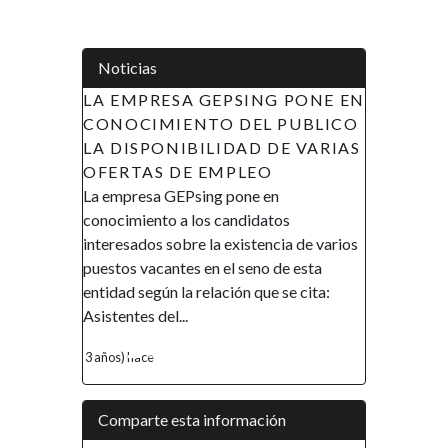
Noticias
NG PONE EN
APOYO A LAS INICIATIVAS DE
L PUBLICO
LA MUJER EN GUINEA
 DE VARIAS
ECUATORIAL (AIMUGE) - AVISO
O
DE RECLUTAMIENTO
en
AVISO DE RECLUTAMIENTO El
atos
Gobierno de la República de Guinea
encia de varios
Ecuatorial en el marco de su política de
o de esta
promover la inclusión y la autonomía
ue se cita:
financiera, así como el empoderamiento
de la mujer, ha...
4 años) hace
Comparte esta información