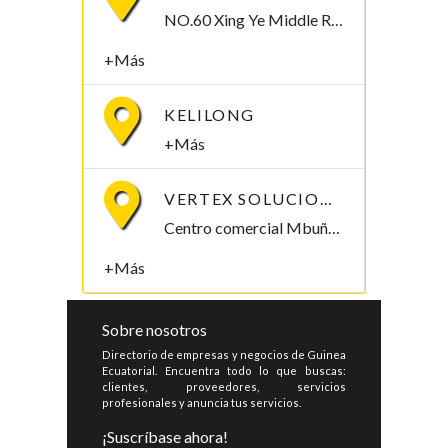
NO.60 Xing Ye Middle Road Fuan Fujian China , 355019,
+Más
KELILONG
+Más
VERTEX SOLUCIONES S.L.
Centro comercial Mbuña Bocamba, primera planta. Bata, Litoral , Guinea Ecuatorial
+Más
Sobre nosotros
Directorio de empresas y negocios de Guinea
Ecuatorial. Encuentra todo lo que buscas:
clientes, proveedores, servicios
profesionales y anuncia tus servicios.
¡Suscríbase ahora!