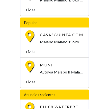
+Más
Popular
CASASGUINEA.COM
Malabo Malabo, Bioko Norte , Guinea Ecuatorial
+Más
MUNI
Autovia Malabo II Malabo, Bioko Norte , Guinea Ecuatorial
+Más
Anuncios recientes
PH-08 WATERPROOF PEN-TYPE SOIL PH METER