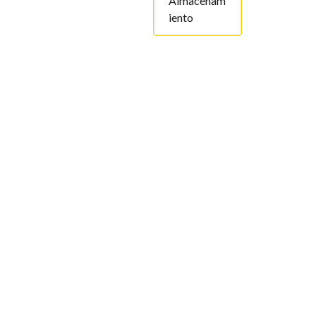
Almacenam
iento