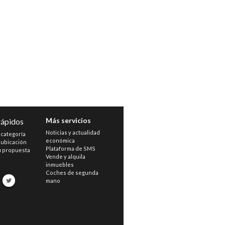
Más servicios
rápidos
Noticias y actualidad
 categoría
económica
 ubicación
Plataforma de SMS
u propuesta
Vende y alquila
inmuebles
s
Coches de segunda
mano