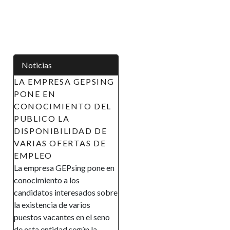
Noticias
PRESA GEPSING
APOYO A LAS
 EN
INICIATIVAS DE LA
CIMIENTO DEL
MUJER EN GUINEA
CO LA
ECUATORIAL
NIBILIDAD DE
(AIMUGE) - AVISO DE
S OFERTAS DE
RECLUTAMIENTO
EO
AVISO DE
esa GEPsing pone en
RECLUTAMIENTO El
iento a los
Gobierno de la República de
tos interesados sobre
Guinea Ecuatorial en el marco
encia de varios
de su política de promover la
vacantes en el seno
inclusión y la autonomía
entidad según la
financiera, así como el