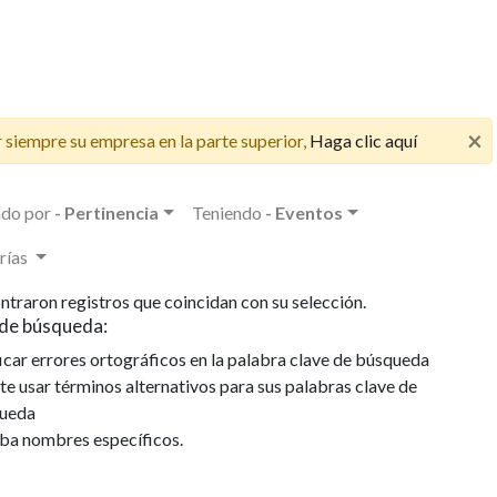
×
 siempre su empresa en la parte superior,
Haga clic aquí
LA EM
PONE
do por
- Pertinencia
Teniendo
- Eventos
CONO
PUBLI
rías
DISPO
ntraron registros que coincidan con su selección.
VARIA
de búsqueda:
EMPL
icar errores ortográficos en la palabra clave de búsqueda
La empr
te usar términos alternativos para sus palabras clave de
conocim
ueda
candida
iba nombres específicos.
la exist
puestos 
de esta 