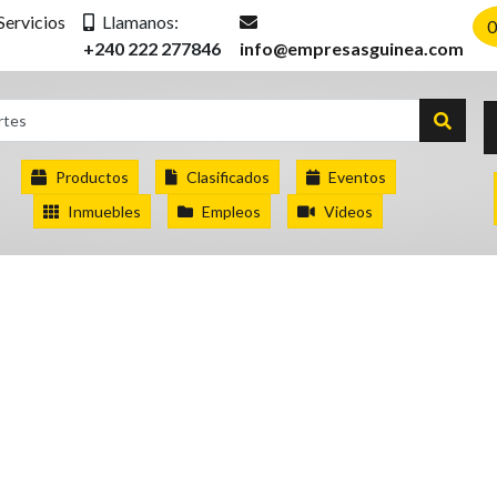
Servicios
Llamanos:
0
+240 222 277846
info@empresasguinea.com
Productos
Clasificados
Eventos
Inmuebles
Empleos
Videos