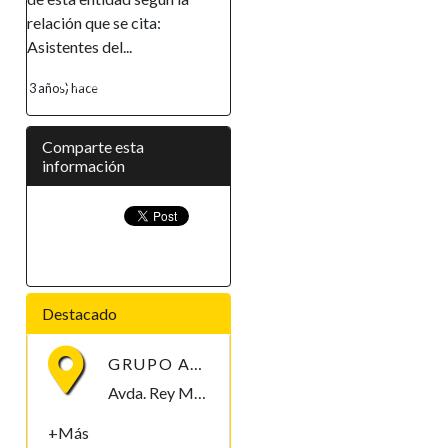
 que se cita:
empoderamiento de la mujer,
s del...
ha...
ace
4 años) hace
Comparte esta
información
Destacado
GRUPO AGEM
Avda. Rey Malabo (frente Ministerio de Sanidad) Malabo, Bioko Norte , Guinea Ecuatorial
+Más