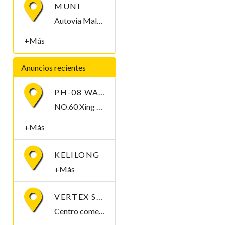
MUNI
Autovia Malabo II Malabo, Bioko Norte , Guinea Ecuatorial
+Más
Anuncios recientes
PH-08 WATERPROOF PEN-TYPE SOIL PH METER
NO.60 Xing Ye Middle Road Fuan Fujian China , 355019,
+Más
KELILONG
+Más
VERTEX SOLUCIONES S.L.
Centro comercial Mbuña Bocamba, primera planta. Bata, Litoral , Guinea Ecuatorial