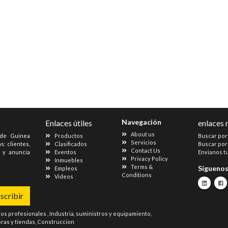
Navegación
Enlaces útiles
enlaces 
About us
 de Guinea
Productos
Buscar por
Servicios
s: clientes,
Clasificados
Buscar por
Contact Us
s y anuncia
Eventos
Envianos t
Privacy Policy
Inmuebles
Terms &
Sígueno
Empleos
Conditions
Videos
scribir
ios profesionales
,
Industria, suministros y equipamiento
,
as y tiendas
,
Construccion