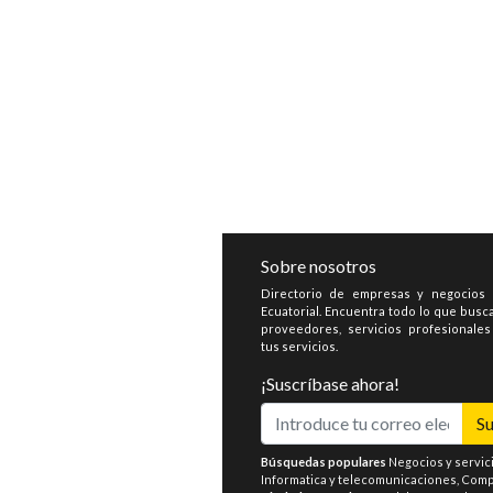
Sobre nosotros
Directorio de empresas y negocios
Ecuatorial. Encuentra todo lo que busca
proveedores, servicios profesionale
tus servicios.
¡Suscríbase ahora!
Su
Búsquedas populares
Negocios y servic
Informatica y telecomunicaciones
,
Compr