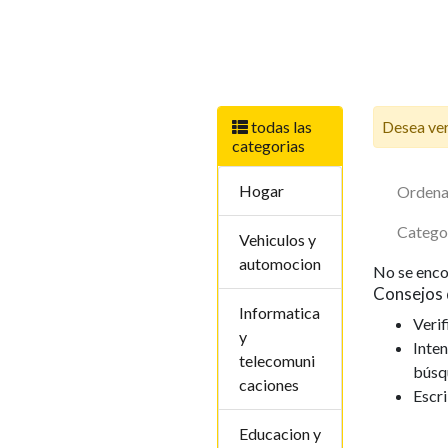
todas las
Desea ver
categorias
Hogar
Ordena
Catego
Vehiculos y
automocion
No se enco
Consejos 
Informatica
Verif
y
Inten
telecomuni
búsq
caciones
Escr
Educacion y