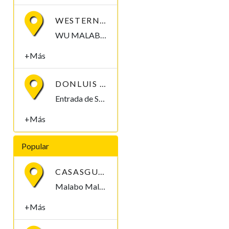
WESTERN UNION
WU MALABO C/ Luba S/N Malabo, Bioko Norte , Guinea Ecuatorial
+Más
DONLUIS TDL
Entrada de Santa MarÃ­a I, esquina Hassan II. Malabo, Bioko Norte , Guinea Ecuatorial
+Más
Popular
CASASGUINEA.COM
Malabo Malabo, Bioko Norte , Guinea Ecuatorial
+Más