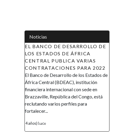
Noticias
 BANCO DE DESARROLLO DE
GUINEA ECUATORIAL
 ESTADOS DE ÁFRICA
PRESENTA LA INICIAT
NTRAL PUBLICA VARIAS
INVESTINEGENERGY 
NTRATACIONES PARA 2022
ATRAER INVERSIONES
anco de Desarrollo de los Estados de
SECTOR ENERGÉ
ca Central (BDEAC), institución
En la conferencia CERAWeek
nciera internacional con sede en
Houston , Texas (USA⁩ ⁦⁦), el M
zaville, República del Congo, está
Minas e Hidrocarburos de G
utando varios perfiles para
Ecuatorial , Gabriel Obiang L
lecer...
presentó la iniciativa investin
s) hace
4 años) hace