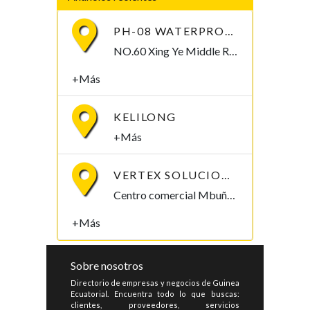
PH-08 WATERPROOF PEN-TYPE SOIL PH METER
NO.60 Xing Ye Middle Road Fuan Fujian China , 355019,
+Más
KELILONG
+Más
VERTEX SOLUCIONES S.L.
Centro comercial Mbuña Bocamba, primera planta. Bata, Litoral , Guinea Ecuatorial
+Más
Sobre nosotros
Directorio de empresas y negocios de Guinea
Ecuatorial. Encuentra todo lo que buscas:
clientes, proveedores, servicios