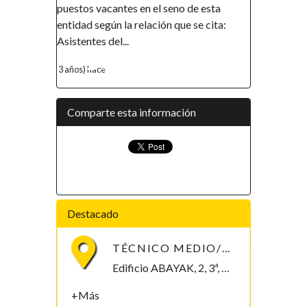
tos vacantes en el seno de esta
promover la inclusión y la a
dad según la relación que se cita:
financiera, así como el emp
entes del...
de la mujer, ha...
s) hace
4 años) hace
Comparte esta información
Destacado
TÉCNICO MEDIO/SUPERIOR/INGENIERO/TELECOMUNICACIONES
Edificio ABAYAK, 2, 3ª, Malabo 2. Bioko Norte Malabo, Bioko Norte , Guinea Ecuatorial
+Más