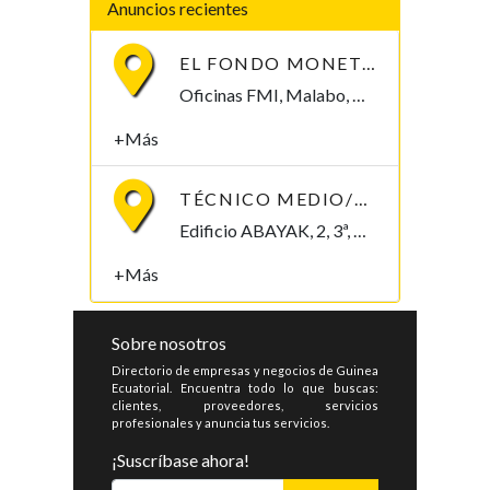
Anuncios recientes
EL FONDO MONETARIO INTERNACIONAL (FMI) BUSCA CONTRATAR UN/A ECONOMISTA
Oficinas FMI, Malabo, Bioko Norte , Guinea Ecuatorial
+Más
TÉCNICO MEDIO/SUPERIOR/INGENIERO/TELECOMUNICACIONES
Edificio ABAYAK, 2, 3ª, Malabo 2. Bioko Norte Malabo, Bioko Norte , Guinea Ecuatorial
+Más
Sobre nosotros
Directorio de empresas y negocios de Guinea
Ecuatorial. Encuentra todo lo que buscas:
clientes, proveedores, servicios
profesionales y anuncia tus servicios.
¡Suscríbase ahora!