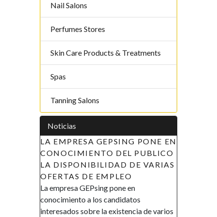
Nail Salons
Perfumes Stores
Skin Care Products & Treatments
Spas
Tanning Salons
Noticias
 EMPRESA GEPSING PONE EN
APOYO A LAS INICIAT
NOCIMIENTO DEL PUBLICO
LA MUJER EN GUINEA
DISPONIBILIDAD DE VARIAS
ECUATORIAL (AIMUGE)
ERTAS DE EMPLEO
DE RECLUTAMIENTO
mpresa GEPsing pone en
AVISO DE RECLUTAMIENT
cimiento a los candidatos
Gobierno de la República de
resados sobre la existencia de varios
Ecuatorial en el marco de su p