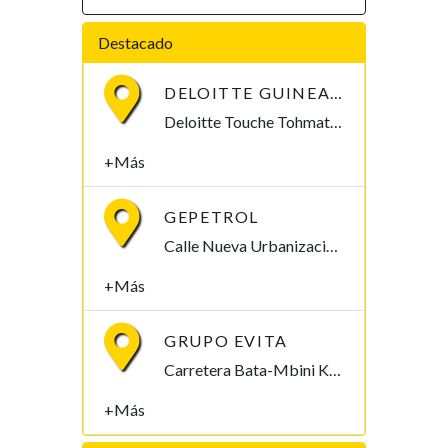
Destacado
DELOITTE GUINEA ECUATORIAL
Deloitte Touche Tohmatsu EG Caracolas Apdo. 759 Malabo, Bioko Norte , Guinea Ecuatorial
+Más
GEPETROL
Calle Nueva Urbanizacion. Malabo II Torre de GEPetrol APDO 95 Malabo Malabo, Bioko Norte , Guinea Ecuatorial
+Más
GRUPO EVITA
Carretera Bata-Mbini Km.8, Ntobo Yembiang Bata Bata, Litoral , Guinea Ecuatorial
+Más