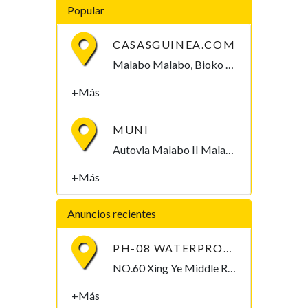
Popular
CASASGUINEA.COM
Malabo Malabo, Bioko Norte , Guinea Ecuatorial
+Más
MUNI
Autovia Malabo II Malabo, Bioko Norte , Guinea Ecuatorial
+Más
Anuncios recientes
PH-08 WATERPROOF PEN-TYPE SOIL PH METER
NO.60 Xing Ye Middle Road Fuan Fujian China , 355019,
+Más