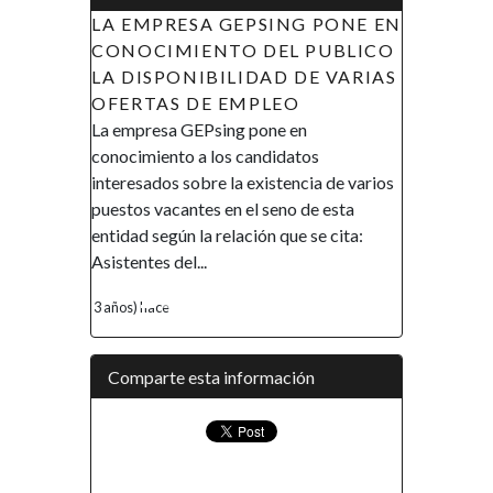
PSING PONE EN
APOYO A LAS INICIATIVAS DE
 DEL PUBLICO
LA MUJER EN GUINEA
IDAD DE VARIAS
ECUATORIAL (AIMUGE) - AVISO
MPLEO
DE RECLUTAMIENTO
 pone en
AVISO DE RECLUTAMIENTO El
andidatos
Gobierno de la República de Guinea
existencia de varios
Ecuatorial en el marco de su política de
el seno de esta
promover la inclusión y la autonomía
ción que se cita:
financiera, así como el empoderamiento
de la mujer, ha...
4 años) hace
Comparte esta información