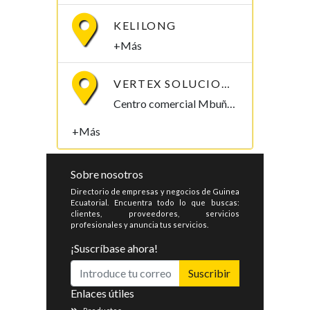
KELILONG
+Más
VERTEX SOLUCIONES S.L.
Centro comercial Mbuña Bocamba, primera planta. Bata, Litoral , Guinea Ecuatorial
+Más
Sobre nosotros
Directorio de empresas y negocios de Guinea
Ecuatorial. Encuentra todo lo que buscas:
clientes, proveedores, servicios
profesionales y anuncia tus servicios.
¡Suscríbase ahora!
Suscribir
Enlaces útiles