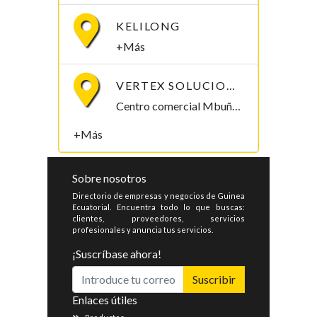
KELILONG
+Más
VERTEX SOLUCIONES S.L.
Centro comercial Mbuña Bocamba, primera planta. Bata, Litoral , Guinea Ecuatorial
+Más
Sobre nosotros
Directorio de empresas y negocios de Guinea
Ecuatorial. Encuentra todo lo que buscas:
clientes, proveedores, servicios
profesionales y anuncia tus servicios.
¡Suscríbase ahora!
Suscribir
Enlaces útiles