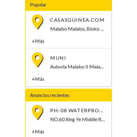
Popular
CASASGUINEA.COM
Malabo Malabo, Bioko Norte , Guinea Ecuatorial
+Más
MUNI
Autovia Malabo II Malabo, Bioko Norte , Guinea Ecuatorial
+Más
Anuncios recientes
PH-08 WATERPROOF PEN-TYPE SOIL PH METER
NO.60 Xing Ye Middle Road Fuan Fujian China , 355019,
+Más