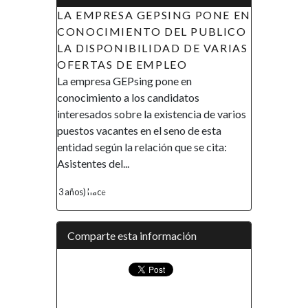
ING PONE EN
APOYO A LAS INICIATIVAS DE
L PUBLICO
LA MUJER EN GUINEA
D DE VARIAS
ECUATORIAL (AIMUGE) - AVISO
EO
DE RECLUTAMIENTO
e en
AVISO DE RECLUTAMIENTO El
datos
Gobierno de la República de Guinea
tencia de varios
Ecuatorial en el marco de su política de
no de esta
promover la inclusión y la autonomía
que se cita:
financiera, así como el empoderamiento
de la mujer, ha...
4 años) hace
Comparte esta información