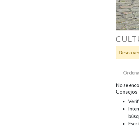
CULT
Desea ver
Ordena
No se enco
Consejos 
Verif
Inten
búsq
Escr