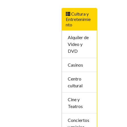
Cultura y
Entretenimie
nto
Alquiler de
Video y
DVD
Casinos
Centro
cultural
Cine y
Teatros
Conciertos
y música