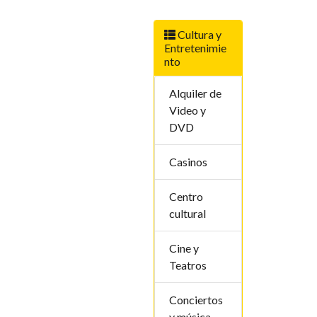
Cultura y
Entretenimie
nto
Alquiler de
Video y
DVD
Casinos
Centro
cultural
Cine y
Teatros
Conciertos
y música