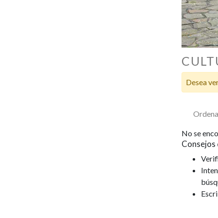
CULT
Desea ver
Ordena
No se enco
Consejos 
Verif
Inten
búsq
Escr