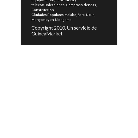
telecomunicaciones
,
Compras y tiendas
,
Construccion
Ciudades Populares
Malabo
,
Bata
,
Nkue
,
Mengomeyen
,
Mongomo
Copyright 2010. Un servicio de
GuineaMarket