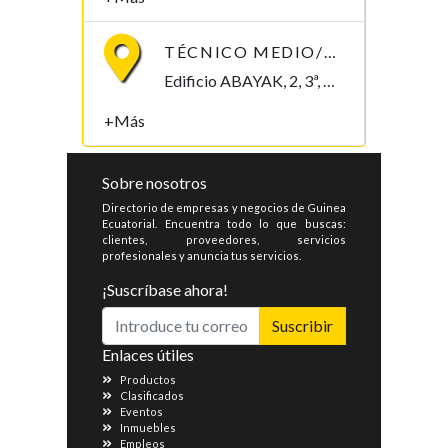
TÉCNICO MEDIO/SUPERIOR/INGENIERO/TELECOMUNICACIONES
Edificio ABAYAK, 2, 3ª, Malabo 2. Bioko Norte Malabo, Bioko Norte , Guinea Ecuatorial
+Más
Sobre nosotros
Directorio de empresas y negocios de Guinea
Ecuatorial. Encuentra todo lo que buscas:
clientes, proveedores, servicios
profesionales y anuncia tus servicios.
¡Suscríbase ahora!
Suscribir
Enlaces útiles
Productos
Clasificados
Eventos
Inmuebles
Empleos